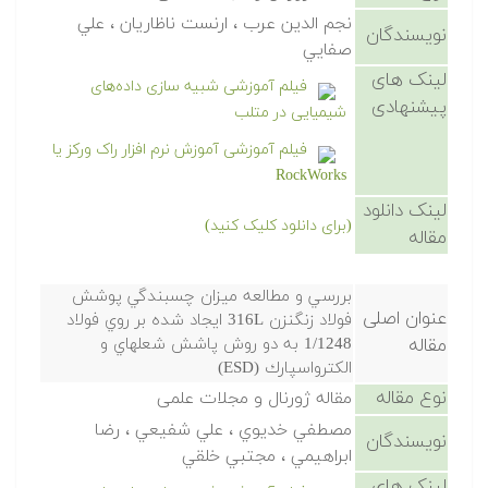
نجم الدين عرب ، ارنست ناظاريان ، علي
نویسندگان
صفايي
لینک های
فیلم آموزشی شبیه سازی داده‌های
پیشنهادی
شیمیایی در متلب
فیلم آموزشی آموزش نرم افزار راک ورکز یا
RockWorks
لینک دانلود
(برای دانلود کلیک کنید)
مقاله
بررسي و مطالعه ميزان چسبندگي پوشش
عنوان اصلی
فولاد زنگنزن 316L ايجاد شده بر روي فولاد
مقاله
1/1248 به دو روش پاشش شعلهاي و
الكترواسپارك (ESD)
نوع مقاله
مقاله ژورنال و مجلات علمی
مصطفي خديوي ، علي شفيعي ، رضا
نویسندگان
ابراهيمي ، مجتبي خلقي
لینک های