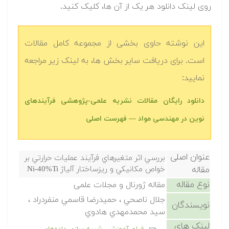
روی لینک دانلود هر یک از آن ها، کلیک کنید.
این نوشته حاوی بخشی از مجموعه کامل مقالات
است. برای دریافت سایر بخش ها، به لینک زیر مراجعه
نمایید:
دانلود رایگان مقالات نشریه علمی-پژوهشی فرآیندهای
نوین در مهندسی مواد — فهرست اصلی
عنوان اصلی
بررسي اثر متغيرهاي فرآيند عمليات حرارتي بر
مقاله
خواص مكانيكي و ريزساختار آلياژ Ni-40%Ti
نوع مقاله
مقاله ژورنال و مجلات علمی
جلال ناصحي ، حميدرضا قاسمي منفردراد ،
نویسندگان
سيد محمدمهدي هادوي
لینک های