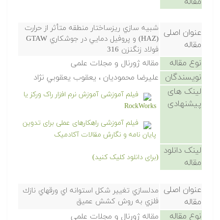
مقاله
شبيه سازي ريزساختار منطقه متأثر از حرارت
عنوان اصلی
(HAZ) و پروفيل دمايي در جوشكاري GTAW
مقاله
فولاد زنگنزن 316
نوع مقاله
مقاله ژورنال و مجلات علمی
نویسندگان
عليرضا محموديان ، يعقوب يعقوبي نژاد
لینک های
فیلم آموزشی آموزش نرم افزار راک ورکز یا
پیشنهادی
RockWorks
فیلم آموزشی راهکارهای عملی برای تدوین
پایان نامه و نگارش مقالات آکادمیک
لینک دانلود
(برای دانلود کلیک کنید)
مقاله
عنوان اصلی
مدلسازي تغيير شكل استوانه اي ورقهاي نازك
مقاله
فلزي به روش كشش عميق
نوع مقاله
مقاله ژورنال و مجلات علمی