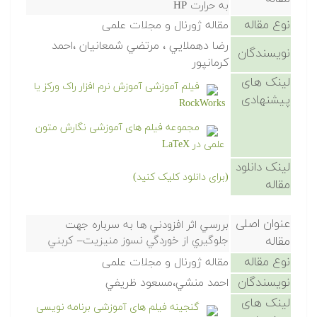
به حرارت HP
نوع مقاله
مقاله ژورنال و مجلات علمی
رضا دهملايي ، مرتضي شمعانيان ،احمد
نویسندگان
كرمانپور
لینک های
فیلم آموزشی آموزش نرم افزار راک ورکز یا
پیشنهادی
RockWorks
مجموعه فیلم های آموزشی نگارش متون
علمی در LaTeX
لینک دانلود
(برای دانلود کلیک کنید)
مقاله
عنوان اصلی
بررسي اثر افزودني ها به سرباره جهت
مقاله
جلوگيري از خوردگي نسوز منيزيت– كربني
نوع مقاله
مقاله ژورنال و مجلات علمی
نویسندگان
احمد منشي،مسعود ظريفي
لینک های
گنجینه فیلم های آموزشی برنامه نویسی