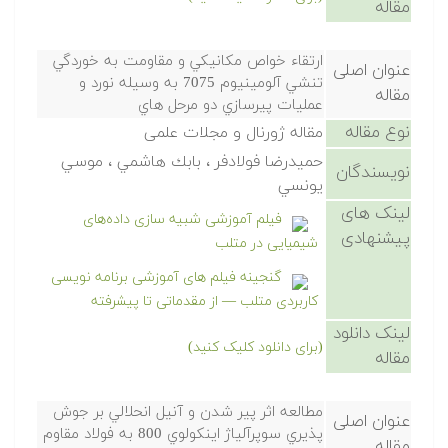
مقاله
ارتقاء خواص مكانيكي و مقاومت به خوردگي
عنوان اصلی
تنشي آلومينيوم 7075 به وسيله نورد و
مقاله
عمليات پيرسازي دو مرحل هاي
نوع مقاله
مقاله ژورنال و مجلات علمی
حميدرضا فولادفر ، بابك هاشمي ، موسي
نویسندگان
يونسي
لینک های
فیلم آموزشی شبیه سازی داده‌های
پیشنهادی
شیمیایی در متلب
گنجینه فیلم های آموزشی برنامه نویسی
کاربردی متلب — از مقدماتی تا پیشرفته
لینک دانلود
(برای دانلود کلیک کنید)
مقاله
مطالعه اثر پير شدن و آنيل انحلالي بر جوش
عنوان اصلی
پذيري سوپرآلياژ اينكولوي 800 به فولاد مقاوم
مقاله