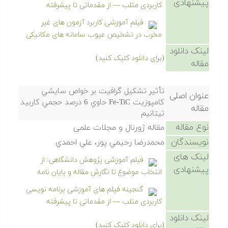
پیشنهادی
کاربردی متلب — از مقدماتی تا پیشرفته
فیلم آموزشی کاربرد آزمون های غیر
مخرب در تشخیص عیوب سامانه های مکانیکی
لینک دانلود
(برای دانلود کلیک کنید)
مقاله
تأثير تشكيل گرافيت بر خواص سايشي
عنوان اصلی
كامپوزيت Fe-TiC حاوي 6 درصد حجمي كاربيد
مقاله
تيتانيم
نوع مقاله
مقاله ژورنال و مجلات علمی
نویسندگان
محمدرضا رحيمي پور، علي احمدي
لینک های
فیلم آموزشی پژوهش دانشگاهی: از
پیشنهادی
انتخاب موضوع تا نگارش مقاله و پایان نامه
گنجینه فیلم های آموزشی برنامه نویسی
کاربردی متلب — از مقدماتی تا پیشرفته
لینک دانلود
(برای دانلود کلیک کنید)