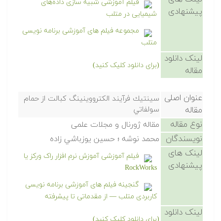
فیلم آموزشی شبیه سازی داده‌های
پیشنهادی
شیمیایی در متلب
مجموعه فیلم های آموزشی برنامه نویسی
متلب
لینک دانلود
(برای دانلود کلیک کنید)
مقاله
عنوان اصلی
سينتيك فرآيند الكترووينينگ كبالت از حمام
مقاله
سولفاتي
نوع مقاله
مقاله ژورنال و مجلات علمی
نویسندگان
محمد نوشه ؛ حسين يوزباشي زاده
لینک های
فیلم آموزشی آموزش نرم افزار راک ورکز یا
پیشنهادی
RockWorks
گنجینه فیلم های آموزشی برنامه نویسی
کاربردی متلب — از مقدماتی تا پیشرفته
لینک دانلود
(برای دانلود کلیک کنید)