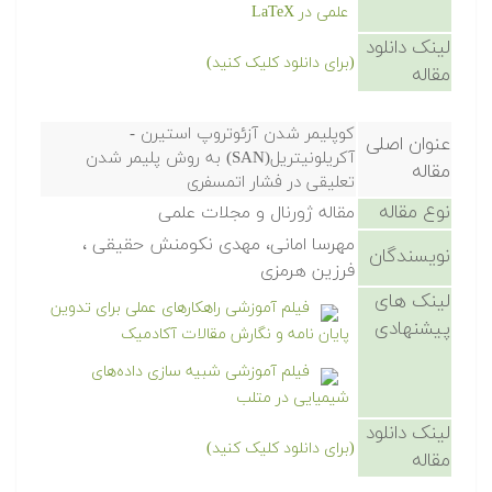
علمی در LaTeX
لینک دانلود
(برای دانلود کلیک کنید)
مقاله
کوپلیمر شدن آزئوتروپ استیرن -
عنوان اصلی
آکریلونیتریل(SAN) به روش پلیمر شدن
مقاله
تعلیقی در فشار اتمسفری
نوع مقاله
مقاله ژورنال و مجلات علمی
مهرسا امانی، مهدی نکومنش حقیقی ،
نویسندگان
فرزین هرمزی
لینک های
فیلم آموزشی راهکارهای عملی برای تدوین
پیشنهادی
پایان نامه و نگارش مقالات آکادمیک
فیلم آموزشی شبیه سازی داده‌های
شیمیایی در متلب
لینک دانلود
(برای دانلود کلیک کنید)
مقاله