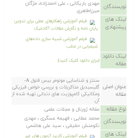
مهدی باریکانی ، علی احمدزاده، مژگان
نویسندگان
میرزاطاهری
لینک های
فیلم آموزشی راهکارهای عملی برای تدوین
پیشنهادی
پایان نامه و نگارش مقالات آکادمیک
فیلم آموزشی شبیه سازی داده‌های
شیمیایی در متلب
لینک دانلود
(برای دانلود کلیک کنید)
مقاله
سنتز و شناسایی مونومر بیس فنول A-
عنوان اصلی
گلیسیدیل متاکریلات و بررسی خواص فیزیکی
مقاله
ومکانیکی کامپوزیت های دندانی تهیه شده از
آن
نوع مقاله
مقاله ژورنال و مجلات علمی
محمد عطایی ، فهیمه عسگری ، مهدی
نویسندگان
نکومنش حقیقی ، سید علی هاشمی
لینک های
فیلم آموزشی کاربرد آزمون های غیر