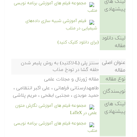
لینک های
مجموعه فیلم های آموزشی برنامه نویسی
پیشنهادی
متلب
فیلم آموزشی شبیه سازی داده‌های
شیمیایی در متلب
لینک دانلود
(برای دانلود کلیک کنید)
مقاله
عنوان اصلی
سنتز پلی (L-لاکتید) به روش پلیمر شدن
مقاله
حلقه گشا در تودخ مذاب
نوع مقاله
مقاله ژورنال و مجلات علمی
طاههدارستانی فراهانی ، علی اکبر انتظامی ،
نویسندگان
حمید موبدی ، مجتبی ابطحی ، مریم پلاشی
لینک های
مجموعه فیلم های آموزشی نگارش متون
پیشنهادی
علمی در LaTeX
مجموعه فیلم های آموزشی برنامه نویسی
متلب