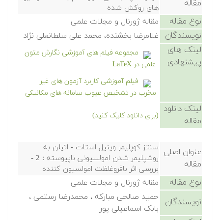
مقاله
های روکش شده
نوع مقاله
مقاله ژورنال و مجلات علمی
نویسندگان
غلامرضا بخشنده، محمد علی سلطانعلی نژاد
لینک های
مجموعه فیلم های آموزشی نگارش متون
پیشنهادی
علمی در LaTeX
فیلم آموزشی کاربرد آزمون های غیر
مخرب در تشخیص عیوب سامانه های مکانیکی
لینک دانلود
(برای دانلود کلیک کنید)
مقاله
سنتز کوپلیمر وینیل استات - اتیلن به
عنوان اصلی
روشپلیمر شدن امولسیونی ناپیوسته : 2 -
مقاله
بررسی اثر بافروغلظت امولسیون کننده
نوع مقاله
مقاله ژورنال و مجلات علمی
حمید صالحی مبارکه ، محمدرضا رستمی ،
نویسندگان
بابک اسماعیلی پور