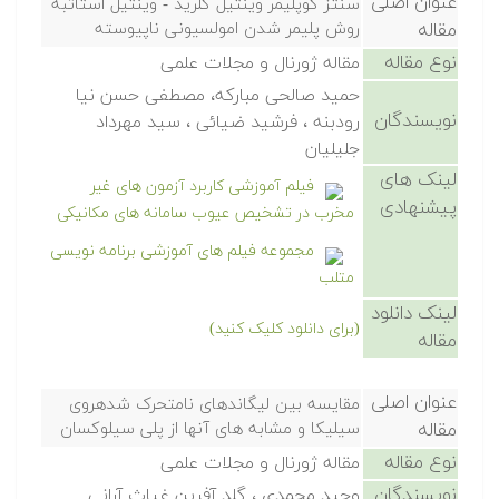
عنوان اصلی
سنتز کوپلیمر وینتیل کلرید - وینتیل استاتبه
مقاله
روش پلیمر شدن امولسیونی ناپیوسته
نوع مقاله
مقاله ژورنال و مجلات علمی
حمید صالحی مبارکه، مصطفی حسن نیا
نویسندگان
رودبنه ، فرشید ضیائی ، سید مهرداد
جلیلیان
لینک های
فیلم آموزشی کاربرد آزمون های غیر
پیشنهادی
مخرب در تشخیص عیوب سامانه های مکانیکی
مجموعه فیلم های آموزشی برنامه نویسی
متلب
لینک دانلود
(برای دانلود کلیک کنید)
مقاله
عنوان اصلی
مقایسه بین لیگاندهای نامتحرک شدهروی
مقاله
سیلیکا و مشابه های آنها از پلی سیلوکسان
نوع مقاله
مقاله ژورنال و مجلات علمی
نویسندگان
وحید محمدی ، گلد آفرین غیاث آرانی