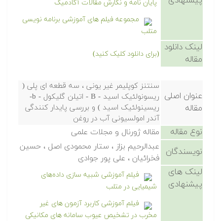
پیشنهادی
پایان نامه و نگارش مقالات آکادمیک
مجموعه فیلم های آموزشی برنامه نویسی
متلب
لینک دانلود
(برای دانلود کلیک کنید)
مقاله
سنتنز کوپلیمر غیر یونی ، سه قطعه ای پلی (
عنوان اصلی
ریسونولئیک اسید - B - اتیلن گلیکول - b-
مقاله
ریسینولئیک اسید ) و بررسی پایدار کنندگی
آندر امولسیونی آب در روغن
نوع مقاله
مقاله ژورنال و مجلات علمی
عبدالرحیم بزاز ، ستار محمودی اصل ، حسین
نویسندگان
فخرائیان ، علی پور جوادی
لینک های
فیلم آموزشی شبیه سازی داده‌های
پیشنهادی
شیمیایی در متلب
فیلم آموزشی کاربرد آزمون های غیر
مخرب در تشخیص عیوب سامانه های مکانیکی