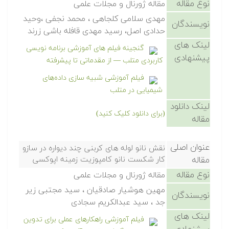
نوع مقاله
مقاله ژورنال و مجلات علمی
مهدی سلامی کلجاهی ، محمد نجفی ،وحید
نویسندگان
حدادی اصل، رسید مهدی قافله باشی زرند
لینک های
گنجینه فیلم های آموزشی برنامه نویسی
پیشنهادی
کاربردی متلب — از مقدماتی تا پیشرفته
فیلم آموزشی شبیه سازی داده‌های
شیمیایی در متلب
لینک دانلود
(برای دانلود کلیک کنید)
مقاله
عنوان اصلی
نقش نانو لوله های کربنی چند دیواره در سازو
مقاله
کار شکست نانو کامپوزیت زمینه اپوکسی
نوع مقاله
مقاله ژورنال و مجلات علمی
مهین هوشیار صادقیان ، سید مجتبی زیر
نویسندگان
جد ، سید عبدالکریم سجادی
لینک های
فیلم آموزشی راهکارهای عملی برای تدوین