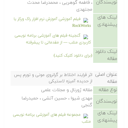
نویسندگان
، فاطمه گوهریی ، محمدرضا محدث
مجتهدی
لینک های
فیلم آموزشی آموزش نرم افزار راک ورکز یا
پیشنهادی
RockWorks
گنجینه فیلم های آموزشی برنامه نویسی
کاربردی متلب — از مقدماتی تا پیشرفته
لینک دانلود
(برای دانلود کلیک کنید)
مقاله
عنوان اصلی
اثر فرایند اختلاط بر گرانروی مونی و تورم پس
مقاله
از حدیده آمیزه لاستیکی
نوع مقاله
مقاله ژورنال و مجلات علمی
مهدی شیوا ، حسین آتشی ، حمیدرضا
نویسندگان
گنجی
لینک های
مجموعه فیلم های آموزشی برنامه نویسی
پیشنهادی
متلب