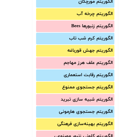
الگوریتم مورچگان
الگوریتم چرخه آب
الگوریتم زنبورها Bees
الگوریتم کرم شب تاب
الگوریتم جهش قورباغه
الگوریتم علف هرز مهاجم
الگوریتم رقابت استعماری
الگوریتم جستجوی ممنوع
الگوریتم شبیه سازی تبرید
الگوریتم جستجوی هارمونی
الگوریتم بهینه‌سازی فرهنگی
الگوریتم کلونی زنبور مصنوعی