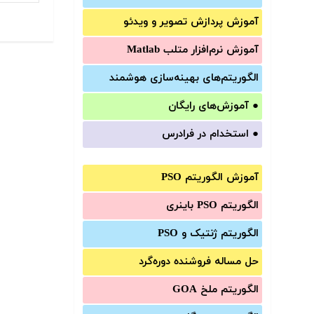
آموزش‌ پردازش تصویر و ویدئو
آموزش‌ نرم‌افزار متلب Matlab
الگوریتم‌های بهینه‌سازی هوشمند
●
آموزش‌های رایگان
●
استخدام در فرادرس
آموزش الگوریتم PSO
الگوریتم PSO باینری
الگوریتم ژنتیک و PSO
حل مساله فروشنده دوره‌گرد
الگوریتم ملخ GOA