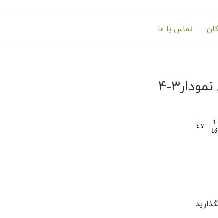
گان
تماس با ما
مودار۳-۴
ذارید