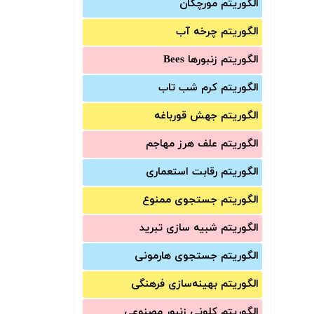
الگوریتم مورچگان
الگوریتم چرخه آب
الگوریتم زنبورها Bees
الگوریتم کرم شب تاب
الگوریتم جهش قورباغه
الگوریتم علف هرز مهاجم
الگوریتم رقابت استعماری
الگوریتم جستجوی ممنوع
الگوریتم شبیه سازی تبرید
الگوریتم جستجوی هارمونی
الگوریتم بهینه‌سازی فرهنگی
الگوریتم کلونی زنبور مصنوعی