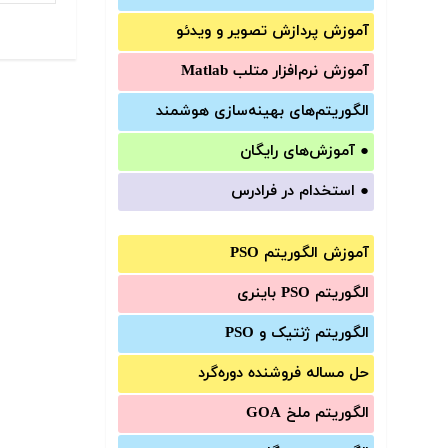
آموزش‌ پردازش تصویر و ویدئو
آموزش‌ نرم‌افزار متلب Matlab
الگوریتم‌های بهینه‌سازی هوشمند
●
آموزش‌های رایگان
●
استخدام در فرادرس
آموزش الگوریتم PSO
الگوریتم PSO باینری
الگوریتم ژنتیک و PSO
حل مساله فروشنده دوره‌گرد
الگوریتم ملخ GOA