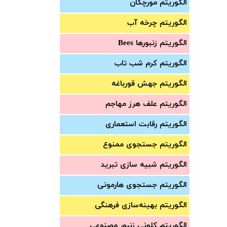
الگوریتم مورچگان
الگوریتم چرخه آب
الگوریتم زنبورها Bees
الگوریتم کرم شب تاب
الگوریتم جهش قورباغه
الگوریتم علف هرز مهاجم
الگوریتم رقابت استعماری
الگوریتم جستجوی ممنوع
الگوریتم شبیه سازی تبرید
الگوریتم جستجوی هارمونی
الگوریتم بهینه‌سازی فرهنگی
الگوریتم کلونی زنبور مصنوعی