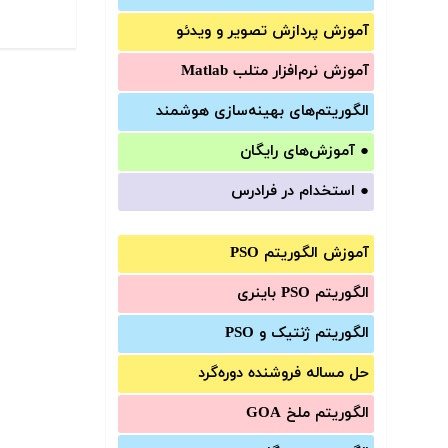
آموزش‌ پردازش تصویر و ویدئو
آموزش‌ نرم‌افزار متلب Matlab
الگوریتم‌های بهینه‌سازی هوشمند
●
آموزش‌های رایگان
●
استخدام در فرادرس
آموزش الگوریتم PSO
الگوریتم PSO باینری
الگوریتم ژنتیک و PSO
حل مساله فروشنده دوره‌گرد
الگوریتم ملخ GOA