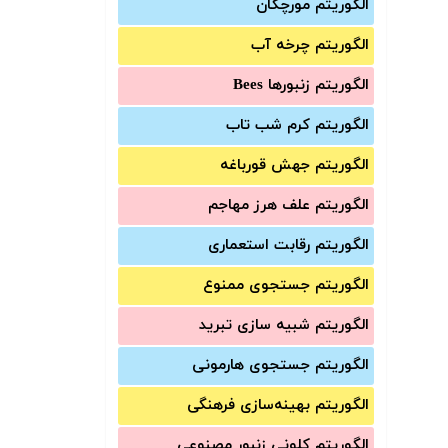
الگوریتم مورچگان
الگوریتم چرخه آب
الگوریتم زنبورها Bees
الگوریتم کرم شب تاب
الگوریتم جهش قورباغه
الگوریتم علف هرز مهاجم
الگوریتم رقابت استعماری
الگوریتم جستجوی ممنوع
الگوریتم شبیه سازی تبرید
الگوریتم جستجوی هارمونی
الگوریتم بهینه‌سازی فرهنگی
الگوریتم کلونی زنبور مصنوعی