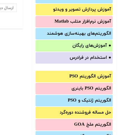
آموزش‌ پردازش تصویر و ویدئو
آموزش‌ نرم‌افزار متلب Matlab
الگوریتم‌های بهینه‌سازی هوشمند
●
آموزش‌های رایگان
●
استخدام در فرادرس
آموزش الگوریتم PSO
الگوریتم PSO باینری
الگوریتم ژنتیک و PSO
حل مساله فروشنده دوره‌گرد
الگوریتم ملخ GOA