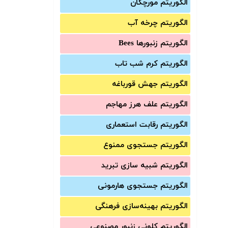
الگوریتم مورچگان
الگوریتم چرخه آب
الگوریتم زنبورها Bees
الگوریتم کرم شب تاب
الگوریتم جهش قورباغه
الگوریتم علف هرز مهاجم
الگوریتم رقابت استعماری
الگوریتم جستجوی ممنوع
الگوریتم شبیه سازی تبرید
الگوریتم جستجوی هارمونی
الگوریتم بهینه‌سازی فرهنگی
الگوریتم کلونی زنبور مصنوعی