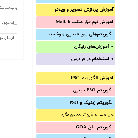
وب‌سایت
آموزش‌ پردازش تصویر و ویدئو
آموزش‌ نرم‌افزار متلب Matlab
ذخیره ن
الگوریتم‌های بهینه‌سازی هوشمند
●
آموزش‌های رایگان
●
استخدام در فرادرس
آموزش الگوریتم PSO
الگوریتم PSO باینری
الگوریتم ژنتیک و PSO
حل مساله فروشنده دوره‌گرد
الگوریتم ملخ GOA