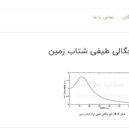
گان
تماس با ما
چگالی طیفی شتاب زمین