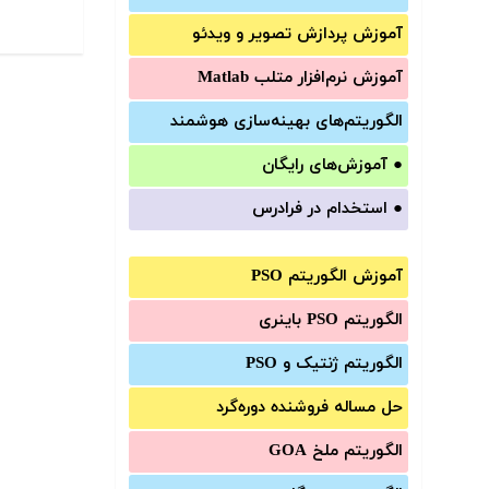
آموزش‌ پردازش تصویر و ویدئو
آموزش‌ نرم‌افزار متلب Matlab
الگوریتم‌های بهینه‌سازی هوشمند
●
آموزش‌های رایگان
●
استخدام در فرادرس
آموزش الگوریتم PSO
الگوریتم PSO باینری
الگوریتم ژنتیک و PSO
حل مساله فروشنده دوره‌گرد
الگوریتم ملخ GOA