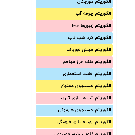
الگوریتم مورچگان
الگوریتم چرخه آب
الگوریتم زنبورها Bees
الگوریتم کرم شب تاب
الگوریتم جهش قورباغه
الگوریتم علف هرز مهاجم
الگوریتم رقابت استعماری
الگوریتم جستجوی ممنوع
الگوریتم شبیه سازی تبرید
الگوریتم جستجوی هارمونی
الگوریتم بهینه‌سازی فرهنگی
الگوریتم کلونی زنبور مصنوعی