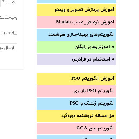
ایمیل
*
آموزش‌ پردازش تصویر و ویدئو
وب‌سایت
آموزش‌ نرم‌افزار متلب Matlab
ذخیره ن
الگوریتم‌های بهینه‌سازی هوشمند
●
آموزش‌های رایگان
●
استخدام در فرادرس
آموزش الگوریتم PSO
الگوریتم PSO باینری
الگوریتم ژنتیک و PSO
حل مساله فروشنده دوره‌گرد
الگوریتم ملخ GOA