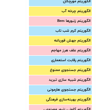
الگوریتم مورچگان
الگوریتم چرخه آب
الگوریتم زنبورها Bees
الگوریتم کرم شب تاب
الگوریتم جهش قورباغه
الگوریتم علف هرز مهاجم
الگوریتم رقابت استعماری
الگوریتم جستجوی ممنوع
الگوریتم شبیه سازی تبرید
الگوریتم جستجوی هارمونی
الگوریتم بهینه‌سازی فرهنگی
الگوریتم کلونی زنبور مصنوعی