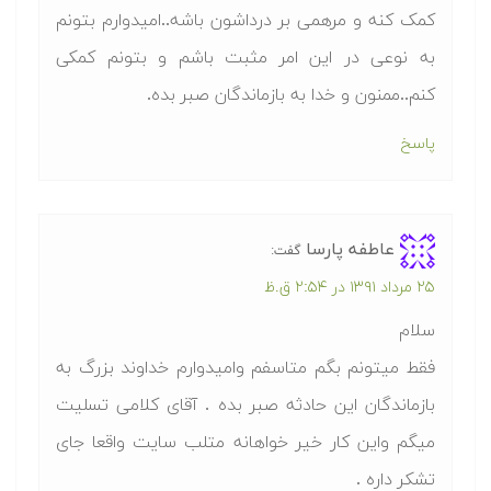
کمک کنه و مرهمی بر درداشون باشه..امیدوارم بتونم
به نوعی در این امر مثبت باشم و بتونم کمکی
کنم..ممنون و خدا به بازماندگان صبر بده.
پاسخ
عاطفه پارسا
گفت:
۲۵ مرداد ۱۳۹۱ در ۲:۵۴ ق.ظ
سلام
فقط میتونم بگم متاسفم وامیدوارم خداوند بزرگ به
بازماندگان این حادثه صبر بده . آقای کلامی تسلیت
میگم واین کار خیر خواهانه متلب سایت واقعا جای
تشکر داره .