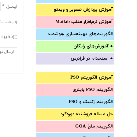
ایمیل
*
آموزش‌ پردازش تصویر و ویدئو
وب‌سایت
آموزش‌ نرم‌افزار متلب Matlab
الگوریتم‌های بهینه‌سازی هوشمند
ذخیره ن
●
آموزش‌های رایگان
●
استخدام در فرادرس
آموزش الگوریتم PSO
الگوریتم PSO باینری
الگوریتم ژنتیک و PSO
حل مساله فروشنده دوره‌گرد
الگوریتم ملخ GOA