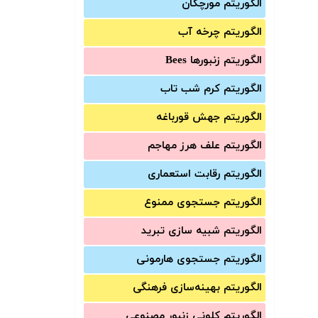
الگوریتم مورچگان
الگوریتم چرخه آب
الگوریتم زنبورها Bees
الگوریتم کرم شب تاب
الگوریتم جهش قورباغه
الگوریتم علف هرز مهاجم
الگوریتم رقابت استعماری
الگوریتم جستجوی ممنوع
الگوریتم شبیه سازی تبرید
الگوریتم جستجوی هارمونی
الگوریتم بهینه‌سازی فرهنگی
الگوریتم کلونی زنبور مصنوعی