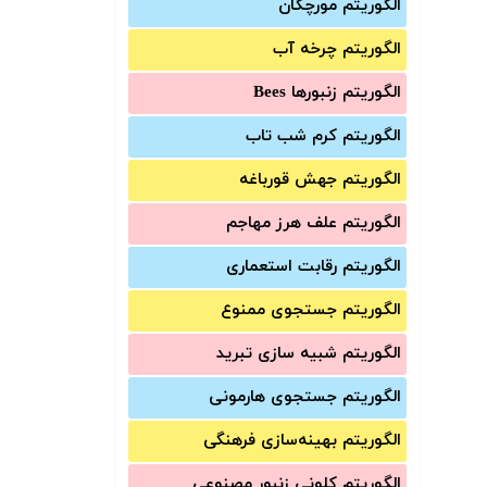
الگوریتم مورچگان
الگوریتم چرخه آب
الگوریتم زنبورها Bees
الگوریتم کرم شب تاب
الگوریتم جهش قورباغه
الگوریتم علف هرز مهاجم
الگوریتم رقابت استعماری
الگوریتم جستجوی ممنوع
الگوریتم شبیه سازی تبرید
الگوریتم جستجوی هارمونی
الگوریتم بهینه‌سازی فرهنگی
الگوریتم کلونی زنبور مصنوعی