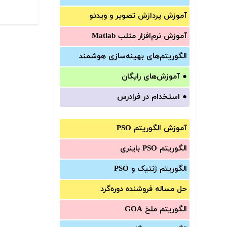
آموزش‌ پردازش تصویر و ویدئو
آموزش‌ نرم‌افزار متلب Matlab
الگوریتم‌های بهینه‌سازی هوشمند
●
آموزش‌های رایگان
●
استخدام در فرادرس
آموزش الگوریتم PSO
الگوریتم PSO باینری
الگوریتم ژنتیک و PSO
حل مساله فروشنده دوره‌گرد
الگوریتم ملخ GOA