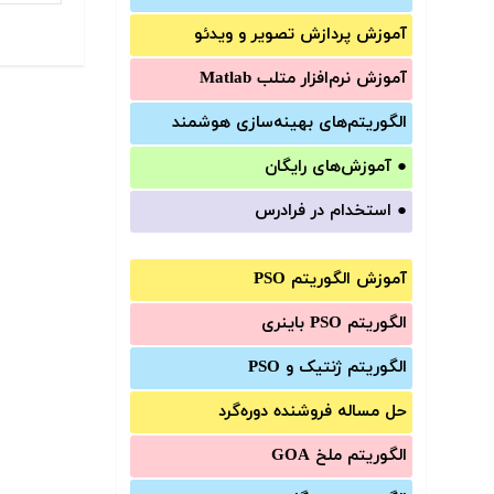
آموزش‌ پردازش تصویر و ویدئو
آموزش‌ نرم‌افزار متلب Matlab
الگوریتم‌های بهینه‌سازی هوشمند
●
آموزش‌های رایگان
●
استخدام در فرادرس
آموزش الگوریتم PSO
الگوریتم PSO باینری
الگوریتم ژنتیک و PSO
حل مساله فروشنده دوره‌گرد
الگوریتم ملخ GOA