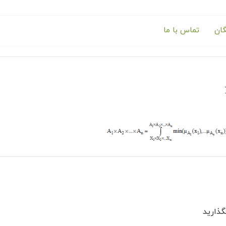
گان
تماس با ما
ذارید