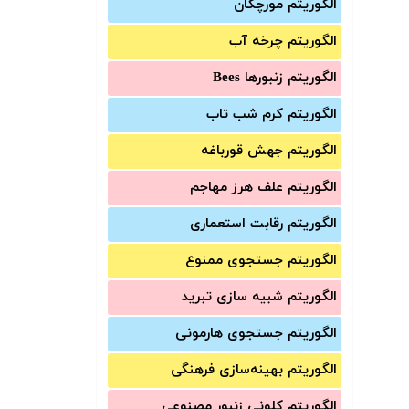
الگوریتم مورچگان
الگوریتم چرخه آب
الگوریتم زنبورها Bees
الگوریتم کرم شب تاب
الگوریتم جهش قورباغه
الگوریتم علف هرز مهاجم
الگوریتم رقابت استعماری
الگوریتم جستجوی ممنوع
الگوریتم شبیه سازی تبرید
الگوریتم جستجوی هارمونی
الگوریتم بهینه‌سازی فرهنگی
الگوریتم کلونی زنبور مصنوعی