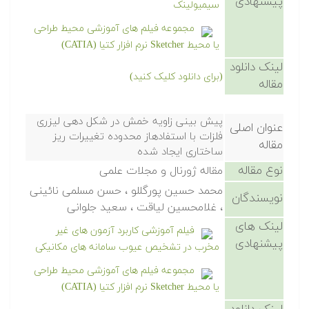
پیشنهادی
سیمیولینک
مجموعه فیلم های آموزشی محیط طراحی
یا محیط Sketcher نرم افزار کتیا (CATIA)
لینک دانلود
(برای دانلود کلیک کنید)
مقاله
پیش بینی زاویه خمش در شکل دهی لیزری
عنوان اصلی
فلزات با استفادهاز محدوده تغییرات ریز
مقاله
ساختاری ایجاد شده
نوع مقاله
مقاله ژورنال و مجلات علمی
محمد حسین پورگللو ، حسن مسلمی نائینی
نویسندگان
، غلامحسین لیاقت ، سعید جلوانی
لینک های
فیلم آموزشی کاربرد آزمون های غیر
پیشنهادی
مخرب در تشخیص عیوب سامانه های مکانیکی
مجموعه فیلم های آموزشی محیط طراحی
یا محیط Sketcher نرم افزار کتیا (CATIA)