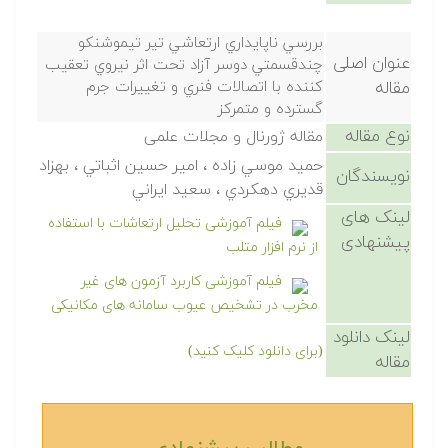
بررسي ناپايداري ارتعاشي تير تيموشنكو
عنوان اصلی
چندقسمتي دوسر آزاد تحت اثر نيروي تعقيب
مقاله
كننده با اتصالات فنري و تغييرات جرم
گسترده و متمركز
نوع مقاله
مقاله ژورنال و مجلات علمی
حميد موسي زاده ، امير حسين اثباتي ، بهزاد
نویسندگان
قديري دهكردي ، سعيد ايراني
لینک های
فیلم آموزشی تحلیل ارتعاشات با استفاده
پیشنهادی
از نرم افزار متلب
فیلم آموزشی کاربرد آزمون های غیر
مخرب در تشخیص عیوب سامانه های مکانیکی
لینک دانلود
(برای دانلود کلیک کنید)
مقاله