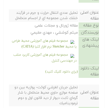
عنوان اصلی
تحليل عددي انتقال حرارت و جرم در فرآيند
مقاله
خشك شدن مجموعه اي از اجسام متخلخل
نوع مقاله
مقاله ژورنال و مجلات علمی
نویسندگان
ميثم كوششي ، مهدي مقيمي
لینک های
مجموعه فیلم های آموزشی محیط طراحی
پیشنهادی
یا محیط Sketcher نرم افزار کتیا (CATIA)
مجموعه فیلم های آموزشی کاربرد متلب
در مهندسی کنترل
لینک دانلود
(برای دانلود کلیک کنید)
مقاله
تحليل جريان لغزشي كوئت- پوازيه بين دو
عنوان اصلی
صفحه موازي حاوي محيط متخلخل با شار
مقاله
گرماي ثابت ديوار از ديد قانون اول و دوم
ترموديناميك