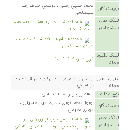
محمد طيبي رهني ، مرتضي خياط، رضا
نویسندگان
عليعباسي
لینک های
فیلم آموزشی تحلیل ارتعاشات با استفاده
پیشنهادی
از نرم افزار متلب
مجموعه فیلم های آموزشی کاربرد متلب
در مهندسی کنترل
لینک دانلود
(برای دانلود کلیک کنید)
مقاله
عنوان اصلی
بررسي پايداري مرز يك ابركاواك در اثر تحريك
مقاله
ديناميكي
نوع مقاله
مقاله ژورنال و مجلات علمی
نوروز محمد نوري ، سيد امين حسيني ،
نویسندگان
مهدي مقيمي
لینک های
فیلم آموزشی کاربرد آزمون های غیر
پیشنهادی
مخرب در تشخیص عیوب سامانه های مکانیکی