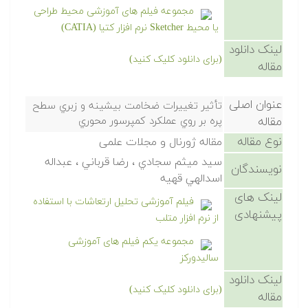
مجموعه فیلم های آموزشی محیط طراحی
یا محیط Sketcher نرم افزار کتیا (CATIA)
لینک دانلود
(برای دانلود کلیک کنید)
مقاله
عنوان اصلی
تأثير تغييرات ضخامت بيشينه و زبري سطح
مقاله
پره بر روي عملكرد كمپرسور محوري
نوع مقاله
مقاله ژورنال و مجلات علمی
سيد ميثم سجادي ، رضا قرباني ، عبداله
نویسندگان
اسدالهي قهيه
لینک های
فیلم آموزشی تحلیل ارتعاشات با استفاده
پیشنهادی
از نرم افزار متلب
مجموعه یکم فیلم های آموزشی
سالیدورکز
لینک دانلود
(برای دانلود کلیک کنید)
مقاله