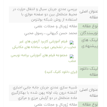
بررسي عددي جريان سيال و انتقال حرارت در
عنوان اصلی
محيط متخلخل بين دو صفحه موازي با
مقاله
استفاده از روش شبكه بولتزمن
نوع مقاله
مقاله ژورنال و مجلات علمی
نویسندگان
محمد حسن كيهانی ، رسول محبي
لینک های
فیلم آموزشی کاربرد آزمون های غیر
پیشنهادی
مخرب در تشخیص عیوب سامانه های مکانیکی
مجموعه فیلم های آموزشی برنامه نویسی
متلب
لینک دانلود
(برای دانلود کلیک کنید)
مقاله
شبيه سازي عددي جريان جابه جايي اجباري
عنوان اصلی
آشفته درون يك لوله پهن شده با بهكارگيري
مقاله
ماده متخلخل در دو آرايش مرزي و مركزي
نوع مقاله
مقاله ژورنال و مجلات علمی