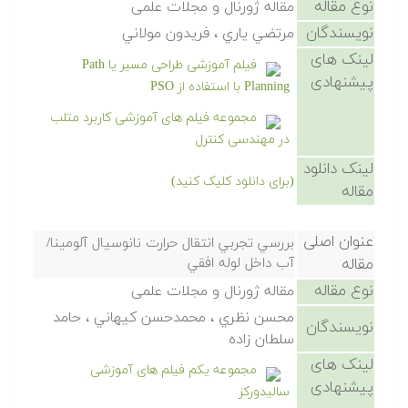
نوع مقاله
مقاله ژورنال و مجلات علمی
نویسندگان
مرتضي ياري ، فريدون مولاني
لینک های
فیلم آموزشی طراحی مسیر یا Path
پیشنهادی
Planning با استفاده از PSO
مجموعه فیلم های آموزشی کاربرد متلب
در مهندسی کنترل
لینک دانلود
(برای دانلود کلیک کنید)
مقاله
عنوان اصلی
بررسي تجربي انتقال حرارت نانوسيال آلومينا/
مقاله
آب داخل لوله افقي
نوع مقاله
مقاله ژورنال و مجلات علمی
محسن نظري ، محمدحسن كيهاني ، حامد
نویسندگان
سلطان زاده
لینک های
مجموعه یکم فیلم های آموزشی
پیشنهادی
سالیدورکز