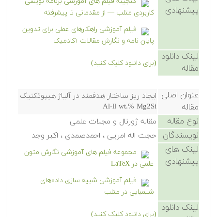
گنجینه فیلم های آموزشی برنامه نویسی
پیشنهادی
کاربردی متلب — از مقدماتی تا پیشرفته
فیلم آموزشی راهکارهای عملی برای تدوین
پایان نامه و نگارش مقالات آکادمیک
لینک دانلود
(برای دانلود کلیک کنید)
مقاله
عنوان اصلی
ایجاد ریز ساختار هدفمند در آلیاژ هیپوتکنیک
مقاله
Al-ll wt.% Mg2Si
نوع مقاله
مقاله ژورنال و مجلات علمی
نویسندگان
حجت اله امرایی ، احمدصمدی ، اکبر وجد
لینک های
مجموعه فیلم های آموزشی نگارش متون
پیشنهادی
علمی در LaTeX
فیلم آموزشی شبیه سازی داده‌های
شیمیایی در متلب
لینک دانلود
(برای دانلود کلیک کنید)