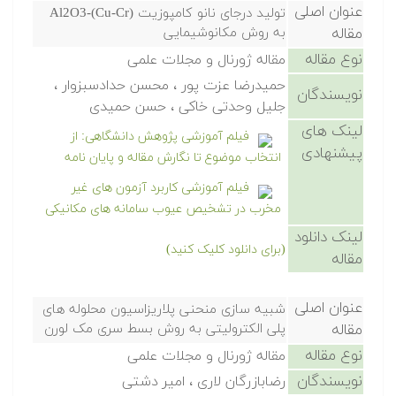
عنوان اصلی
تولید درجای نانو کامپوزیت (Cu-Cr)-Al2O3
مقاله
به روش مکانوشیمایی
نوع مقاله
مقاله ژورنال و مجلات علمی
حمیدرضا عزت پور ، محسن حدادسبزوار ،
نویسندگان
جلیل وحدتی خاکی ، حسن حمیدی
لینک های
فیلم آموزشی پژوهش دانشگاهی: از
پیشنهادی
انتخاب موضوع تا نگارش مقاله و پایان نامه
فیلم آموزشی کاربرد آزمون های غیر
مخرب در تشخیص عیوب سامانه های مکانیکی
لینک دانلود
(برای دانلود کلیک کنید)
مقاله
عنوان اصلی
شبیه سازی منحنی پلاریزاسیون محلوله های
مقاله
پلی الکترولیتی به روش بسط سری مک لورن
نوع مقاله
مقاله ژورنال و مجلات علمی
نویسندگان
رضابازرگان لاری ، امیر دشتی