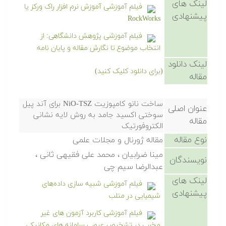
لینک های
فیلم آموزشی آموزش نرم افزار راک ورکز یا
پیشنهادی
RockWorks
فیلم آموزشی پژوهش دانشگاهی: از
انتخاب موضوع تا نگارش مقاله و پایان نامه
لینک دانلود
(برای دانلود کلیک کنید)
مقاله
ساخت نانو کامپوزیت NiO-TSZ برای آند پیل
عنوان اصلی
سوختی اکسید جامد به روش لایه نشانی
مقاله
الکتروفورتیک
نوع مقاله
مقاله ژورنال و مجلات علمی
مینا ضرابیان ، محمد علی فقیهی ثانی ،
نویسندگان
عبدالرضا سیم چی
لینک های
فیلم آموزشی شبیه سازی داده‌های
پیشنهادی
شیمیایی در متلب
فیلم آموزشی کاربرد آزمون های غیر
مخرب در تشخیص عیوب سامانه های مکانیکی