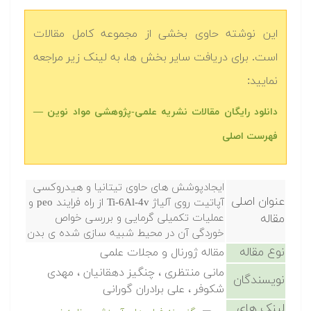
این نوشته حاوی بخشی از مجموعه کامل مقالات
است. برای دریافت سایر بخش ها، به لینک زیر مراجعه
نمایید:
دانلود رایگان مقالات نشریه علمی-پژوهشی مواد نوین —
فهرست اصلی
ایجادپوشش های حاوی تیتانیا و هیدروکسی
عنوان اصلی
آپاتیت روی آلیاژ Ti-6Al-4v از راه فرایند peo و
مقاله
عملیات تکمیلی گرمایی و بررسی خواص
خوردگی آن در محیط شبیه سازی شده ی بدن
نوع مقاله
مقاله ژورنال و مجلات علمی
مانی منتظری ، چنگیز دهقانیان ، مهدی
نویسندگان
شکوفر ، علی برادران گورانی
لینک های