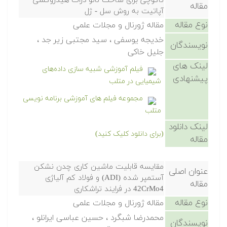
تاگوچی برای ساخت نانو ذرات هیدروکسی
مقاله
آپاتیت به روش سل - ژل
نوع مقاله
مقاله ژورنال و مجلات علمی
خدیجه یوسفی ، سید مجتبی زیر جد ،
نویسندگان
جلیل خاکی
لینک های
فیلم آموزشی شبیه سازی داده‌های
پیشنهادی
شیمیایی در متلب
مجموعه فیلم های آموزشی برنامه نویسی
متلب
لینک دانلود
(برای دانلود کلیک کنید)
مقاله
مقایسه قابلیت ماشین کاری چدن نشکن
عنوان اصلی
آستمپر شده (ADI) و فولاد کم آلیاژی
مقاله
42CrMo4 در فرایند تراشکاری
نوع مقاله
مقاله ژورنال و مجلات علمی
محمدرضا شبگرد ، حسین عباسی ایرانلو ،
نویسندگان