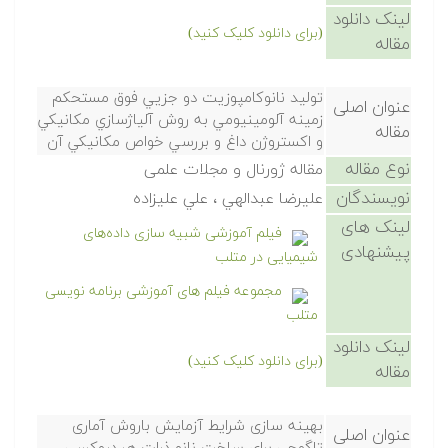
لینک دانلود
(برای دانلود کلیک کنید)
مقاله
توليد نانوكامپوزيت دو جزيي فوق مستحكم
عنوان اصلی
زمينه آلومينيومي به روش آلياژسازي مكانيكي
مقاله
و اكستروژن داغ و بررسي خواص مكانيكي آن
نوع مقاله
مقاله ژورنال و مجلات علمی
نویسندگان
عليرضا عبدالهي ، علي عليزاده
لینک های
فیلم آموزشی شبیه سازی داده‌های
پیشنهادی
شیمیایی در متلب
مجموعه فیلم های آموزشی برنامه نویسی
متلب
لینک دانلود
(برای دانلود کلیک کنید)
مقاله
بهینه سازی شرایط آزمایش باروش آماری
عنوان اصلی