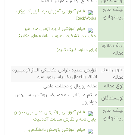
نویسندگان
لیلا فتح یونس، مازیار آزادیه
لینک های
فیلم آموزشی آموزش نرم افزار راک ورکز یا
پیشنهادی
RockWorks
فیلم آموزشی کاربرد آزمون های غیر
مخرب در تشخیص عیوب سامانه های مکانیکی
لینک دانلود
(برای دانلود کلیک کنید)
مقاله
عنوان اصلی
افزایش شدید خواص مکانیکی آلیاژ آلومینیوم
مقاله
2024 با اعمال یک پاس نورد سرد
نوع مقاله
مقاله ژورنال و مجلات علمی
میثم میرزایی ، محمدرضا روشن ، سیروس
نویسندگان
جوادپور
لینک های
فیلم آموزشی راهکارهای عملی برای تدوین
پیشنهادی
پایان نامه و نگارش مقالات آکادمیک
فیلم آموزشی پژوهش دانشگاهی: از