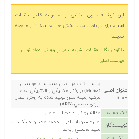
این نوشته حاوی بخشی از مجموعه کامل مقالات
است. برای دریافت سایر بخش ها، به لینک زیر مراجعه
نمایید:
دانلود رایگان مقالات نشریه علمی-پژوهشی مواد نوین —
فهرست اصلی
بررسي اثرات ذرات دي سيليسايد موليبدن
عنوان اصلی
(MoSi2) بر رفتار مكانيكي و الكتريكي ماده
مقاله
مركب زمينه مس توليد شده به روش اتصال
نوردي تجمعي (ARB)
نوع مقاله
مقاله ژورنال و مجلات علمی
اميرحسين اسلامي ، محمد محسن مشكسار ،
نویسندگان
سيد مجتبي زبرجد
لینک های