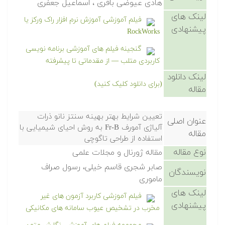
هادی عیوضی باقری ، اسماعیل جعفری
لینک های
فیلم آموزشی آموزش نرم افزار راک ورکز یا
پیشنهادی
RockWorks
گنجینه فیلم های آموزشی برنامه نویسی
کاربردی متلب — از مقدماتی تا پیشرفته
لینک دانلود
(برای دانلود کلیک کنید)
مقاله
تعیین شرایط بهتر بهینه سنتز نانو ذرات
عنوان اصلی
آلیاژی آمورف Fr-B به روش احیای شیمیایی با
مقاله
استفاده از طراحی تاگوچی
نوع مقاله
مقاله ژورنال و مجلات علمی
صابر شجری قاسم خیلی، رسول صراف
نویسندگان
ماموری
لینک های
فیلم آموزشی کاربرد آزمون های غیر
پیشنهادی
مخرب در تشخیص عیوب سامانه های مکانیکی