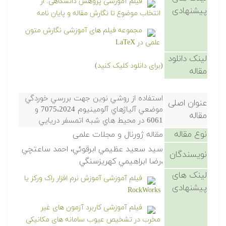
فیلم آموزشی پژوهش دانشگاهی: از
پیشنهادی
انتخاب موضوع تا نگارش مقاله و پایان نامه
مجموعه فیلم های آموزشی نگارش متون
علمی در LaTeX
لینک دانلود
(برای دانلود کلیک کنید)
مقاله
استفاده از روشي نوين جهت بررسي خوردگي
عنوان اصلی
موضعي آلياژهاي آلومينيوم 7075،2024 و
مقاله
6061 در محيط هاي شبه اتمسفر دريايي
نوع مقاله
مقاله ژورنال و مجلات علمی
سيد سعيد عظيمي ابرقوئي، احمد ساعتچي
نویسندگان
،رضا ابراهيمي كهريزسنگي
لینک های
فیلم آموزشی آموزش نرم افزار راک ورکز یا
پیشنهادی
RockWorks
فیلم آموزشی کاربرد آزمون های غیر
مخرب در تشخیص عیوب سامانه های مکانیکی