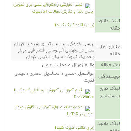
فیلم آموزشی راهکارهای عملی برای تدوین
پایان نامه و نگارش مقالات آکادمیک
لینک دانلود
(برای دانلود کلیک کنید)
مقاله
بررسی خوردگی سایشی تسری شده با جریان
عنوان اصلی
سیال در لولههای اکونومایزر فشار قوی بویلر
مقاله
واحد یک نیروگاه سیکل ترکیبی کرمان
نوع مقاله
مقاله ژورنال و مجلات علمی
ابوالفضل احمدی ، اسماعیل جعفری ، مهدی
نویسندگان
قدرت
لینک های
فیلم آموزشی آموزش نرم افزار راک ورکز یا
پیشنهادی
RockWorks
مجموعه فیلم های آموزشی نگارش متون
علمی در LaTeX
لینک دانلود
(برای دانلود کلیک کنید)