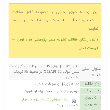
این نوشته حاوی بخشی از مجموعه کامل مقالات
است. برای دریافت سایر بخش ها، به لینک زیر مراجعه
نمایید:
دانلود رایگان مقالات نشریه علمی-پژوهشی مواد نوین —
فهرست اصلی
تاثیر پتانسیل های کاتدی بر رتار خوردگی تحت
عنوان اصلی
تنش فولاد X52API 5L در محیط Ph نزدیک
مقاله
به خنثی
نوع مقاله
مقاله ژورنال و مجلات علمی
نویسندگان
مهدی جاویدی ، صمد بهاء لو هوره
لینک های
فیلم آموزشی شبیه سازی داده‌های
پیشنهادی
شیمیایی در متلب