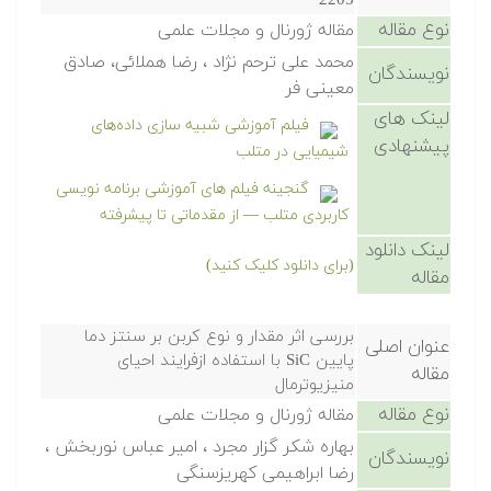
2205
نوع مقاله
مقاله ژورنال و مجلات علمی
محمد علی ترحم نژاد ، رضا هملائی، صادق
نویسندگان
معینی فر
لینک های
فیلم آموزشی شبیه سازی داده‌های
پیشنهادی
شیمیایی در متلب
گنجینه فیلم های آموزشی برنامه نویسی
کاربردی متلب — از مقدماتی تا پیشرفته
لینک دانلود
(برای دانلود کلیک کنید)
مقاله
بررسی اثر مقدار و نوع کربن بر سنتز دما
عنوان اصلی
پایین SiC با استفاده ازفرایند احیای
مقاله
منیزیوترمال
نوع مقاله
مقاله ژورنال و مجلات علمی
بهاره شکر گزار مجرد ، امیر عباس نوربخش ،
نویسندگان
رضا ابراهیمی کهریزسنگی