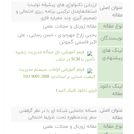
ارزیابی تکنولوژِی های پیشرفه تولیدبا
عنوان اصلی
استفادهازمدل ترکیبی برنامه ریزی احتمالی و
مقاله
تصمیم گیری چند معیاره فازی
نوع مقاله
مقاله ژورنال و مجلات علمی
یحیی زارخ مهرجردی ، حسن رسایی ، علی
نویسندگان
اکبر قاسمی گجوتن
لینک های
فیلم آموزشی حل مسأله مدیریت زنجیره
پیشنهادی
تأمین یا SCM در متلب
فیلم آموزشی الزامات سیستم مدیریت
کیفیت مبتنی بر استاندارد ISO 9001:2008
لینک دانلود
(برای دانلود کلیک کنید)
مقاله
عنوان اصلی
مساله جانمایی شبکه ای با در نظر گرففتن
مقاله
سفر چندمنظوره تحت شرایط احتمالی
نوع مقاله
مقاله ژورنال و مجلات علمی