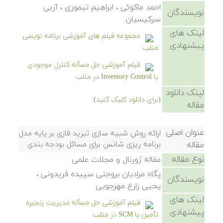
احمد ماکوئی ، ابراهیم تیموری ، آربی
نویسندگان
سرکیسیان
لینک های
مجموعه فیلم های آموزشی برنامه نویسی
پیشنهادی
متلب
فیلم آموزشی حل مسأله کنترل موجودی
یا Inventory Control در متلب
لینک دانلود
(برای دانلود کلیک کنید)
مقاله
عنوان اصلی
ارائه روش شبیه سازی تبرید فازی بر پایه مدل
مقاله
برنامه ریزی شانس برای مسائل بودجه بندی
نوع مقاله
مقاله ژورنال و مجلات علمی
پگاه مرادیان بروجنی سپیده فریدونی ،
نویسندگان
یحیی زارع مهرجویی
لینک های
فیلم آموزشی حل مسأله مدیریت زنجیره
پیشنهادی
تأمین یا SCM در متلب