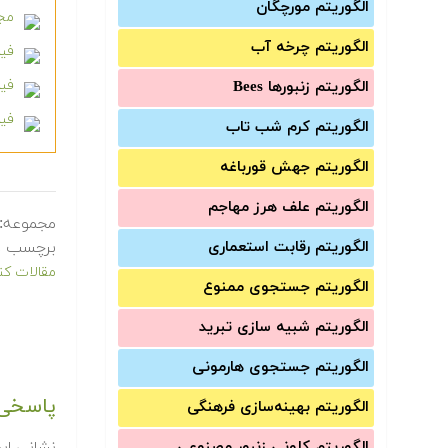
الگوریتم مورچگان
مجم
الگوریتم چرخه آب
فیل
فیلم
الگوریتم زنبورها Bees
فیلم 
الگوریتم کرم شب تاب
الگوریتم جهش قورباغه
الگوریتم علف هرز مهاجم
مجموعه:
الگوریتم رقابت استعماری
برچسب ه
مقالات کنفر
الگوریتم جستجوی ممنوع
الگوریتم شبیه سازی تبرید
الگوریتم جستجوی هارمونی
پاسخی 
الگوریتم بهینه‌سازی فرهنگی
الگوریتم کلونی زنبور مصنوعی