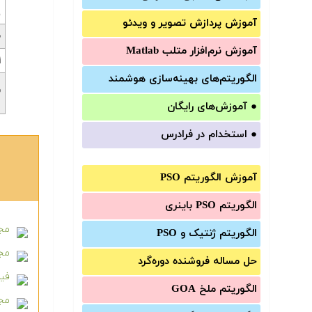
۹
آموزش‌ پردازش تصویر و ویدئو
۰
آموزش‌ نرم‌افزار متلب Matlab
۱
الگوریتم‌های بهینه‌سازی هوشمند
۲
●
آموزش‌های رایگان
●
استخدام در فرادرس
آموزش الگوریتم PSO
الگوریتم PSO باینری
مجم
الگوریتم ژنتیک و PSO
مجموع
حل مساله فروشنده دوره‌گرد
فیل
الگوریتم ملخ GOA
مجمو