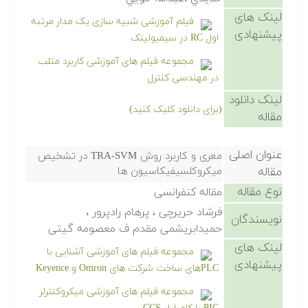
لینک های
فیلم آموزشی شبیه سازی یک مدار مرتبه
پیشنهادی
اول RC در سیمیولینک
مجموعه فیلم های آموزشی کاربرد متلب
در مهندسی کنترل
لینک دانلود
(برای دانلود کلیک کنید)
مقاله
عنوان اصلی
معری و کاربرد روش TRA-SVM در تشخیص
مقاله
میکروکلسیفیکاسیون ها
نوع مقاله
مقاله کنفرانسی
فرشاد حریرچی ، پرهام رادپرور ،
نویسندگان
حمیدابریشمی مقدم ف معصومه گیتی
لینک های
مجموعه فیلم های آموزشی آشنایی با
پیشنهادی
PLCهای ساخت شرکت های Omron و Keyence
مجموعه فیلم های آموزشی میکروکنترلر