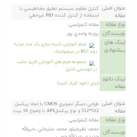
عنوان اصلی
كنترل مقاوم سيستم تعليق مغناطيسي با
مقاله
استفاده از كنترل كننده PID غيرخطي
نوع مقاله
مقاله کنفرانسی
نویسندگان
روزبه واحدي پور
لینک های
فیلم آموزشی شبیه سازی یک مدار مرتبه
پیشنهادی
دوم RLC در سیمیولینک
مجموعه فیلم های آموزشی کاربرد متلب
در مهندسی کنترل
لینک دانلود
(برای دانلود کلیک کنید)
مقاله
عنوان اصلی
طراحي حسگر تصويري CMOS با ابعاد پيكسل
مقاله
512*512 و نوع پيكسلAPS با وضوح 10 بيت
نوع مقاله
مقاله کنفرانسی
محمد نظرعليلو، محمد سليماني ،خيرالله
نویسندگان
حديدي ،عبدالله خويي