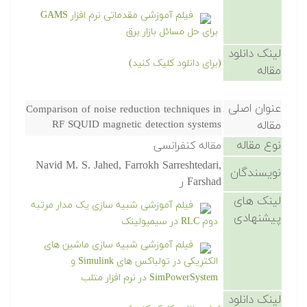
فیلم آموزشی مقدماتی نرم افزار GAMS
برای حل مسائل بازار برق
لینک دانلود
(برای دانلود کلیک کنید)
مقاله
عنوان اصلی
Comparison of noise reduction techniques in
مقاله
RF SQUID magnetic detection systems
نوع مقاله
مقاله کنفرانسی
Navid M. S. Jahed, Farrokh Sarreshtedari,
نویسندگان
Farshad ر
لینک های
فیلم آموزشی شبیه سازی یک مدار مرتبه
پیشنهادی
دوم RLC در سیمیولینک
فیلم آموزشی شبیه سازی ماشین های
الکتریکی در تولباکس های Simulink و
SimPowerSystem در نرم افزار متلب
لینک دانلود