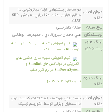
دو ساختار پيشنهادي آرايه ميكروفوني به
عنوان اصلی
منظور افزايش دقت مكا نيابي به روش SRP-
مقاله
PHAT
نوع مقاله
مقاله کنفرانسی
نویسندگان
علي دهقان فيروزآبادي ، حميدرضا ابوطالبي
لینک های
فیلم آموزشی شبیه سازی یک مدار مرتبه
پیشنهادی
دوم RLC در سیمیولینک
فیلم آموزشی شبیه سازی ماشین های
الکتریکی در تولباکس های Simulink و
SimPowerSystem در نرم افزار متلب
لینک دانلود
(برای دانلود کلیک کنید)
مقاله
عنوان اصلی
طبقه بندي هوشمند اغتشاشات کیفیت توان
مقاله
با استخراج ویژگی توسط الگوریتم ژنتیک
نوع مقاله
مقاله کنفرانسی