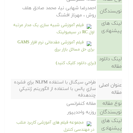
احمدرضا شهابی نیا، محمد صادق هلف
نویسندگان
روش ، مهرناز افشنگ
لینک های
فیلم آموزشی شبیه سازی یک مدار مرتبه
پیشنهادی
اول RC در سیمیولینک
فیلم آموزشی مقدماتی نرم افزار GAMS
برای حل مسائل بازار برق
لینک دانلود
(برای دانلود کلیک کنید)
مقاله
طراحي سيگنال با استفاده NLFM براي فشرده
عنوان اصلی
سازي پالس با استفاده از الگوريتم ژنتيكي
مقاله
چندهدفه
نوع مقاله
مقاله کنفرانسی
نویسندگان
روزبه واحديپور
لینک های
مجموعه فیلم های آموزشی کاربرد متلب
پیشنهادی
در مهندسی کنترل