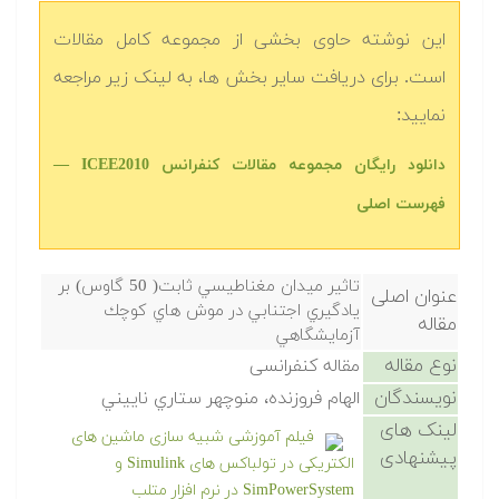
این نوشته حاوی بخشی از مجموعه کامل مقالات
است. برای دریافت سایر بخش ها، به لینک زیر مراجعه
نمایید:
دانلود رایگان مجموعه مقالات کنفرانس ICEE2010 —
فهرست اصلی
تاثير ميدان مغناطيسي ثابت( 50 گاوس) بر
عنوان اصلی
يادگيري اجتنابي در موش هاي كوچك
مقاله
آزمايشگاهي
نوع مقاله
مقاله کنفرانسی
نویسندگان
الهام فروزنده، منوچهر ستاري ناييني
لینک های
فیلم آموزشی شبیه سازی ماشین های
پیشنهادی
الکتریکی در تولباکس های Simulink و
SimPowerSystem در نرم افزار متلب