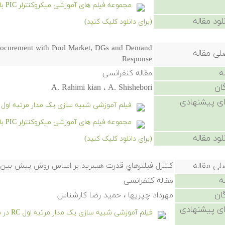
مجموعه فیلم های آموزشی میکروکنترلر PIC با کامپایلر CCS
لود مقاله
(برای دانلود کلیک کنید)
Procurement with Pool Market, DGs and Demand
لی مقاله
Response
ه
مقاله کنفرانسی
ان
A. Rahimi kian ، A. Shishebori
ی پیشنهادی
فیلم آموزشی شبیه سازی یک مدار مرتبه اول RC در سیمیولینک
مجموعه فیلم های آموزشی میکروکنترلر PIC با کامپایلر CCS
لود مقاله
(برای دانلود کلیک کنید)
لی مقاله
كنترل فيلترهاي قدرت هيبريد بر اساس روش پيش بين با
ه
مقاله کنفرانسی
ان
مهرداد چپريها ، حميد رضا كارشناس
ی پیشنهادی
فیلم آموزشی شبیه سازی یک مدار مرتبه اول RC در سیمیولینک