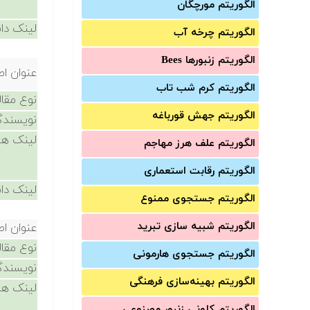
الگوریتم مورچگان
لینک دان
الگوریتم چرخه آب
الگوریتم زنبورها Bees
عنوان اص
الگوریتم کرم شب تاب
نوع مقال
الگوریتم جهش قورباغه
نویسندگ
لینک ها
الگوریتم علف هرز مهاجم
الگوریتم رقابت استعماری
لینک دان
الگوریتم جستجوی ممنوع
الگوریتم شبیه سازی تبرید
عنوان اص
نوع مقال
الگوریتم جستجوی هارمونی
نویسندگ
الگوریتم بهینه‌سازی فرهنگی
لینک ها
الگوریتم کلونی زنبور مصنوعی