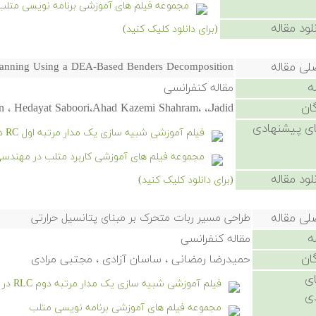
مجموعه فیلم های آموزشی برنامه نویسی متلب
لود مقاله
(برای دانلود کلیک کنید)
لی مقاله
lanning Using a DEA-Based Benders Decomposition
ه
مقاله کنفرانسی
ان
 ، Hedayat Saboori،Ahad Kazemi Shahram، ،،Jadid
ی پیشنهادی
فیلم آموزشی شبیه سازی یک مدار مرتبه اول RC در سیمیولینک
مجموعه فیلم های آموزشی کاربرد متلب در مهندسی
لود مقاله
(برای دانلود کلیک کنید)
لی مقاله
طراحی مسیر ربات متحرک بر مبنای پتانسیل حرارتی
ه
مقاله کنفرانسی
ان
حمیدرضا رمضانی ، ساسان آزادی ، مجتبی مرادی
ی
فیلم آموزشی شبیه سازی یک مدار مرتبه دوم RLC در سیمیولینک
ی
مجموعه فیلم های آموزشی برنامه نویسی متلب