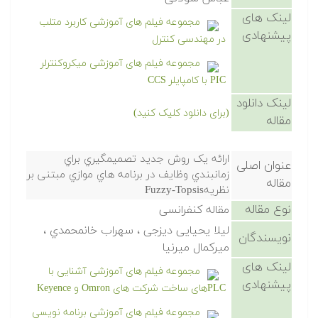
لینک های
مجموعه فیلم های آموزشی کاربرد متلب
پیشنهادی
در مهندسی کنترل
مجموعه فیلم های آموزشی میکروکنترلر
PIC با کامپایلر CCS
لینک دانلود
(برای دانلود کلیک کنید)
مقاله
ارائه یک روش جدید تصمیمگیري براي
عنوان اصلی
زمانبندي وظایف در برنامه هاي موازي مبتنی بر
مقاله
نظریهFuzzy-Topsis
نوع مقاله
مقاله کنفرانسی
لیلا یحیایی دیزجی ، سهراب خانمحمدي ،
نویسندگان
میرکمال میرنیا
لینک های
مجموعه فیلم های آموزشی آشنایی با
پیشنهادی
PLCهای ساخت شرکت های Omron و Keyence
مجموعه فیلم های آموزشی برنامه نویسی