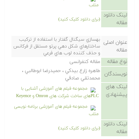
متلب
لینک دانلود
(برای دانلود کلیک کنید)
مقاله
بهسازي سيگنال گفتار با استفاده از تركيب
عنوان اصلی
ساختارهاي شكل دهي پرتو مستقل از فركانس
مقاله
و حذف كننده لوب هاي فرعي
نوع مقاله
مقاله کنفرانسی
طاهره زارع بيدكي ، حميدرضا ابوطالبي ،
نویسندگان
محمدتقي صادقي
لینک های
مجموعه فیلم های آموزشی آشنایی با
پیشنهادی
PLCهای ساخت شرکت های Omron و Keyence
مجموعه فیلم های آموزشی برنامه نویسی
متلب
لینک دانلود
(برای دانلود کلیک کنید)
مقاله