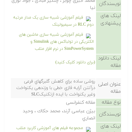
محمد اکبری چوبر ، چنگیز قبادی ، جواد نوری
نویسندگان
نیا
لینک های
فیلم آموزشی شبیه سازی یک مدار مرتبه
پیشنهادی
دوم RLC در سیمیولینک
فیلم آموزشی شبیه سازی ماشین های
الکتریکی در تولباکس های Simulink و
SimPowerSystem در نرم افزار متلب
لینک دانلود
(برای دانلود کلیک کنید)
مقاله
روشی ساده براي کاهش گلبرگهاي فرعی
عنوان اصلی
درآنتن آرایه فازي خطی با وزندهی یکنواخت
مقاله
وغیر یکنواخت با ایده ازتکنیکSLC
نوع مقاله
مقاله کنفرانسی
بیژن عباسی آرند، محمد حکاك ، وحید
نویسندگان
انصاري
لینک های
مجموعه فیلم های آموزشی کاربرد متلب