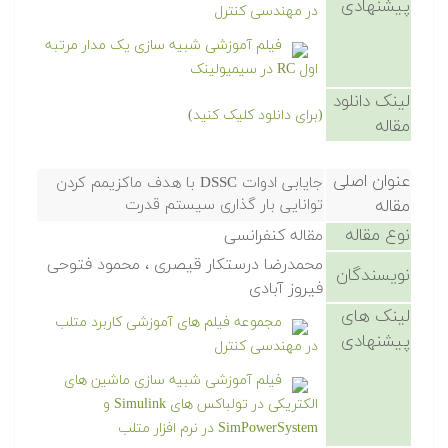
پیشنهادی
در مهندسی کنترل
فیلم آموزشی شبیه سازی یک مدار مرتبه
اول RC در سیمیولینک
لینک دانلود
(برای دانلود کلیک کنید)
مقاله
عنوان اصلی
جایابی ادوات DSSC با هدف ماکزیمم کردن
مقاله
توانایی بار گذاری سیستم قدرت
نوع مقاله
مقاله کنفرانسی
محمدرضا درستکار قیصری ، محمود فتوحی
نویسندگان
فیروز آبادی
لینک های
مجموعه فیلم های آموزشی کاربرد متلب
پیشنهادی
در مهندسی کنترل
فیلم آموزشی شبیه سازی ماشین های
الکتریکی در تولباکس های Simulink و
SimPowerSystem در نرم افزار متلب