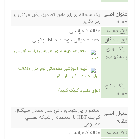
عنوان اصلی
یک سامانه ی رای دادن تصدیق پذیر مبتنی بر
مقاله
رمز نگاری
نوع مقاله
مقاله کنفرانسی
نویسندگان
احمد صدیقی ، وحید طباطباوکیلی
لینک های
مجموعه فیلم های آموزشی برنامه نویسی
پیشنهادی
متلب
فیلم آموزشی مقدماتی نرم افزار GAMS
برای حل مسائل بازار برق
لینک دانلود
(برای دانلود کلیک کنید)
مقاله
استخراج پارامترهاي ذاتي مدار معادل سيگنال
عنوان اصلی
كوچك HBT با استفاده از شبكه عصبي
مقاله
مصنوعي
نوع مقاله
مقاله کنفرانسی