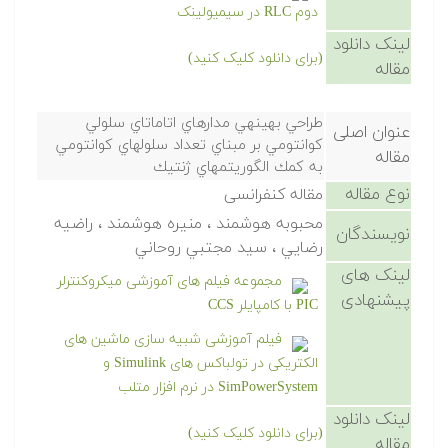
دوم RLC در سیمیولینک
لینک دانلود
(برای دانلود کلیک کنید)
مقاله
طراحي بهينهي مدارهاي اتاماتاي سلولي
عنوان اصلی
كوانتومي بر مبناي تعداد سلولهاي كوانتومي
مقاله
به كمك الگوريتمهاي ژنتيك
نوع مقاله
مقاله کنفرانسی
محبوبه هوشمند ، منيره هوشمند ، راضيه
نویسندگان
رضايي ، سيد مجتبي روحاني
لینک های
مجموعه فیلم های آموزشی میکروکنترلر
پیشنهادی
PIC با کامپایلر CCS
فیلم آموزشی شبیه سازی ماشین های
الکتریکی در تولباکس های Simulink و
SimPowerSystem در نرم افزار متلب
لینک دانلود
(برای دانلود کلیک کنید)
مقاله