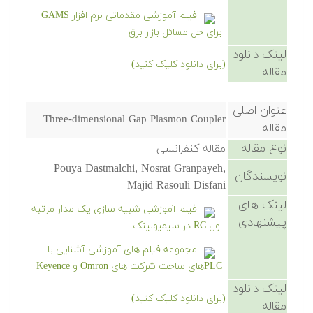
فیلم آموزشی مقدماتی نرم افزار GAMS
برای حل مسائل بازار برق
لینک دانلود
(برای دانلود کلیک کنید)
مقاله
عنوان اصلی
Three-dimensional Gap Plasmon Coupler
مقاله
نوع مقاله
مقاله کنفرانسی
Pouya Dastmalchi, Nosrat Granpayeh,
نویسندگان
Majid Rasouli Disfani
لینک های
فیلم آموزشی شبیه سازی یک مدار مرتبه
پیشنهادی
اول RC در سیمیولینک
مجموعه فیلم های آموزشی آشنایی با
PLCهای ساخت شرکت های Omron و Keyence
لینک دانلود
(برای دانلود کلیک کنید)
مقاله