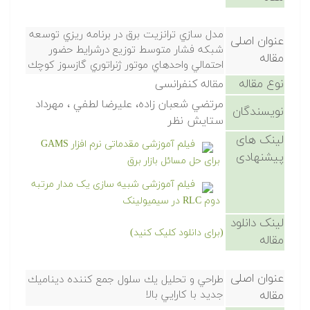
مدل سازي ترانزيت برق در برنامه ريزي توسعه
عنوان اصلی
شبكه فشار متوسط توزيع درشرايط حضور
مقاله
احتمالي واحدهاي موتور ژنراتوري گازسوز كوچك
نوع مقاله
مقاله کنفرانسی
مرتضي شعبان زاده، عليرضا لطفي ، مهرداد
نویسندگان
ستايش نظر
لینک های
فیلم آموزشی مقدماتی نرم افزار GAMS
پیشنهادی
برای حل مسائل بازار برق
فیلم آموزشی شبیه سازی یک مدار مرتبه
دوم RLC در سیمیولینک
لینک دانلود
(برای دانلود کلیک کنید)
مقاله
عنوان اصلی
طراحي و تحليل يك سلول جمع كننده ديناميك
مقاله
جديد با كارايي بالا