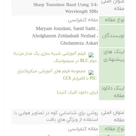
عنوان اصلی
Sharp Transition Band Using 3/4-
مقاله
Wavelength SIRs
نوع مقاله
مقاله کنفرانسی
Maryam Jouzdani, Saeid Sadri ,
نویسندگان
Abolghasem Zeidaabadi Nezhad ،
Gholamreza Askari
لینک های
فیلم آموزشی شبیه سازی یک مدار مرتبه
پیشنهادی
دوم RLC در سیمیولینک
مجموعه فیلم های آموزشی میکروکنترلر
PIC با کامپایلر CCS
لینک دانلود
(برای دانلود کلیک کنید)
مقاله
عنوان اصلی
روشي براي شناسايي كوه در تصاوير هوايي با
مقاله
استفاده از ويژگي هاي بافت
نوع مقاله
مقاله کنفرانسی