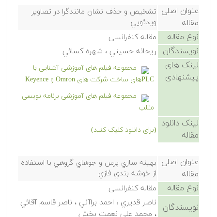
عنوان اصلی
تشخيص و حذف نشان مانندگرا در تصاوير
مقاله
ويدئويي
نوع مقاله
مقاله کنفرانسی
نویسندگان
ريحانه حسيني ، شهره كسائي
لینک های
مجموعه فیلم های آموزشی آشنایی با
پیشنهادی
PLCهای ساخت شرکت های Omron و Keyence
مجموعه فیلم های آموزشی برنامه نویسی
متلب
لینک دانلود
(برای دانلود کلیک کنید)
مقاله
عنوان اصلی
بهينه سازي پرس و جوهاي گروهي با استفاده
مقاله
از خوشه بندي فازي
نوع مقاله
مقاله کنفرانسی
ناصر قديري ، احمد براآني ، ناصر قاسم آقائي
نویسندگان
، محمد علي نعمت بخش