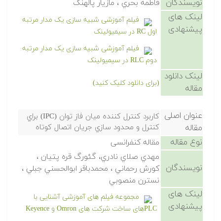
نویسندگان
فاطمه بحري ، مازيار پالهنگ
لینک های
فیلم آموزشی شبیه سازی یک مدار مرتبه
پیشنهادی
اول RC در سیمیولینک
فیلم آموزشی شبیه سازی یک مدار مرتبه
دوم RLC در سیمیولینک
لینک دانلود
(برای دانلود کلیک کنید)
مقاله
عنوان اصلی
كاربرد كنترل كننده ميان فاز توان (IPC) براي
مقاله
كنترل و محدود سازي جريان اتصال كوتاه
نوع مقاله
مقاله کنفرانسی
مهدي صلاي نادري، گئورگ قره پتيان ،
نویسندگان
كورش رحماني ، محمدباقر ابوالحسني جبلي ،
نسترن منصوبي
لینک های
مجموعه فیلم های آموزشی آشنایی با
پیشنهادی
PLCهای ساخت شرکت های Omron و Keyence