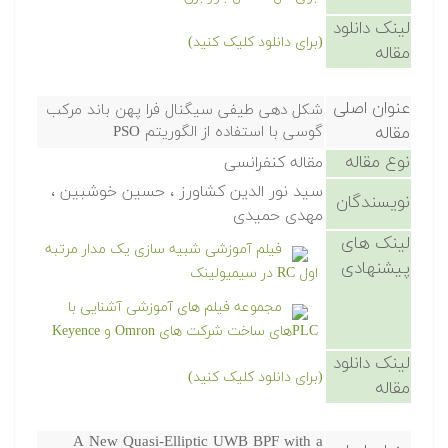
لینک دانلود
(برای دانلود کلیک کنید)
مقاله
عنوان اصلی
شکل دهی طیفی سیگنال فرا پهن باند مرکب
مقاله
گوسی با استفاده از الگوریتم PSO
نوع مقاله
مقاله کنفرانسی
سید نور الدین کشاورز ، حسین خوشبین ،
نویسندگان
مهدی حمیدی
لینک های
فیلم آموزشی شبیه سازی یک مدار مرتبه
پیشنهادی
اول RC در سیمیولینک
مجموعه فیلم های آموزشی آشنایی با
PLCهای ساخت شرکت های Omron و Keyence
لینک دانلود
(برای دانلود کلیک کنید)
مقاله
A New Quasi-Elliptic UWB BPF with a