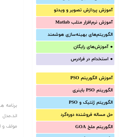
آموزش‌ پردازش تصویر و ویدئو
آموزش‌ نرم‌افزار متلب Matlab
الگوریتم‌های بهینه‌سازی هوشمند
●
آموزش‌های رایگان
●
استخدام در فرادرس
آموزش الگوریتم PSO
الگوریتم PSO باینری
الگوریتم ژنتیک و PSO
برنامه ه
حل مساله فروشنده دوره‌گرد
اند.مدل 
مولف و اس
الگوریتم ملخ GOA