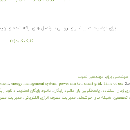
برای توضیحات بیشتر و بررسی سرفصل های ارائه شده و تهیه ا
کلیک کنید(+)
,
مهندسی برق
مهندسی قدرت
ا:
,
,
,
,
ement
energy management system
power market
smart grid
Time of use
,
,
,
,
ی زمان استفاده
پاسخگویی بار
دانلود رایگان
دانلود رایگان اسلاید
دانلود را
,
,
,
ت تخصصی
شبکه های هوشمند
مدیریت مصرف انرژی الکتریکی
مدیریت مصر