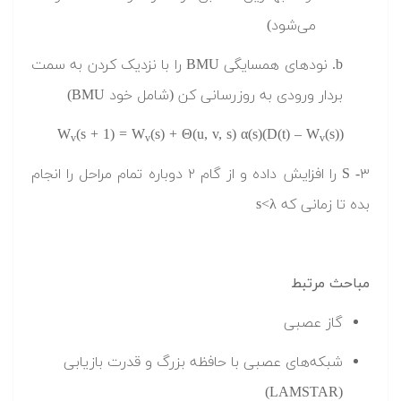
می‌شود)
b. نودهای همسایگی BMU را با نزدیک‌ کردن به سمت
بردار ورودی به روزرسانی کن (شامل خود BMU)
W
(s + 1) = W
(s) + Θ(u, v, s) α(s)(D(t) – W
(s))
v
v
v
۳- S را افزایش داده و از گام ۲ دوباره تمام مراحل را انجام
بده تا زمانی که s<λ
مباحث مرتبط
گاز عصبی
شبکه‌های عصبی با حافظه بزرگ و قدرت بازیابی
(LAMSTAR)