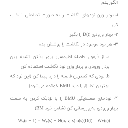
الگوریتم
۱- بردار وزن نودهای نگاشت را به صورت تصادفی انتخاب
کن
۲- بردار ورودی (D(t را بگیر
۳- هر نود موجود در نگاشت را پوشش بده
a. از فرمول فاصله اقلیدسی برای یافتن تشابه بین
بردار ورودی و بردار وزن نود نگاشت استفاده کن
b. نودی که کمترین فاصله را دارد پیدا کن (این نود که
بهترین تطابق را دارد BMU خوانده می‌شود)
۴- نودهای همسایگی BMU را با نزدیک کردن به سمت
بردار ورودی به‌روزرسانی کن (شامل خود BM)
W
(s + 1) = W
(s) + Θ(u, v, s) α(s)(D(t) – Wv(s))
v
v