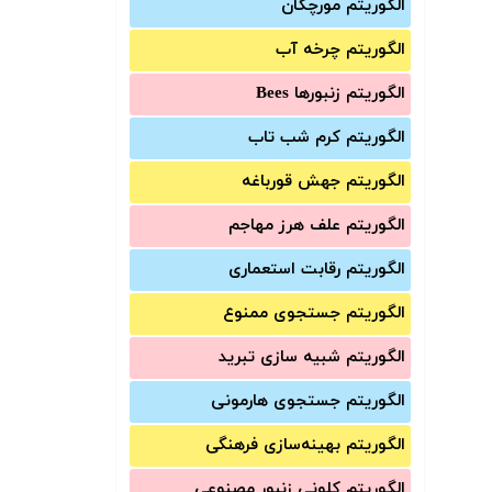
الگوریتم مورچگان
الگوریتم چرخه آب
الگوریتم زنبورها Bees
الگوریتم کرم شب تاب
الگوریتم جهش قورباغه
الگوریتم علف هرز مهاجم
الگوریتم رقابت استعماری
الگوریتم جستجوی ممنوع
الگوریتم شبیه سازی تبرید
الگوریتم جستجوی هارمونی
الگوریتم بهینه‌سازی فرهنگی
الگوریتم کلونی زنبور مصنوعی