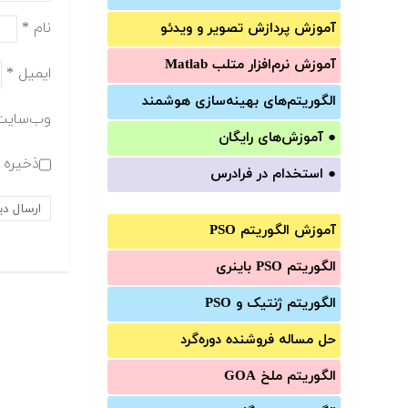
نام
*
آموزش‌ پردازش تصویر و ویدئو
آموزش‌ نرم‌افزار متلب Matlab
ایمیل
*
الگوریتم‌های بهینه‌سازی هوشمند
وب‌سایت
●
آموزش‌های رایگان
ذخیره ن
●
استخدام در فرادرس
آموزش الگوریتم PSO
الگوریتم PSO باینری
الگوریتم ژنتیک و PSO
حل مساله فروشنده دوره‌گرد
الگوریتم ملخ GOA