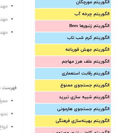
الگوریتم مورچگان
مهن
الگوریتم چرخه آب
مهند
الگوریتم زنبورها Bees
مهند
الگوریتم کرم شب تاب
الگوریتم جهش قورباغه
الگوریتم علف هرز مهاجم
الگوریتم رقابت استعماری
الگوریتم جستجوی ممنوع
فهرست سر
الگوریتم شبیه سازی تبرید
معرفی
الگوریتم جستجوی هارمونی
نحوه
الگوریتم بهینه‌سازی فرهنگی
انوا
الگوریتم کلونی زنبور مصنوعی