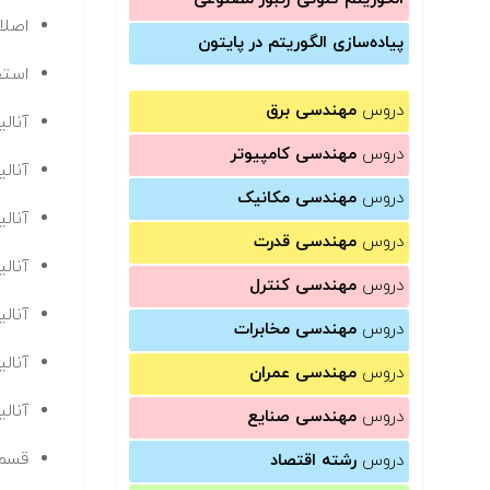
اصل
پیاده‌سازی الگوریتم در پایتون
استف
دروس
مهندسی برق
آنالی
دروس
مهندسی کامپیوتر
آنال
دروس
مهندسی مکانیک
آنالیز g Window
دروس
مهندسی قدرت
آنال
دروس
مهندسی کنترل
آنالی
دروس
مهندسی مخابرات
آنال
دروس
مهندسی عمران
آنال
دروس
مهندسی صنایع
قسمت er
دروس
رشته اقتصاد