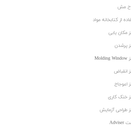
اح مش
اده از کتابخانه مواد
ز مکان یابی
یز پرشدن
Moldin
یز انقباض
ز اعوجاج
یز خنک کاری
یز طراحی آزمایش
Advis