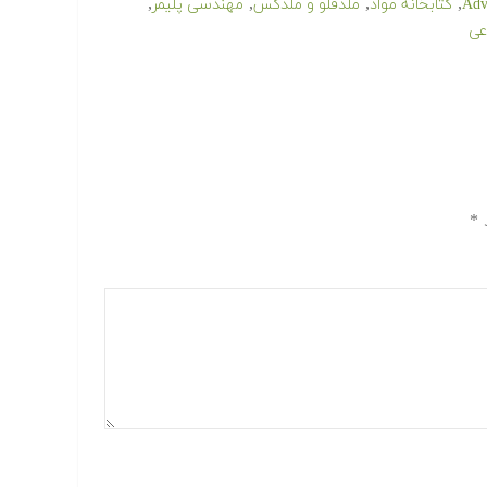
,
,
,
,
کتابخانه مواد
ملدفلو و ملدکس
مهندسی پلیمر
عی
د
*