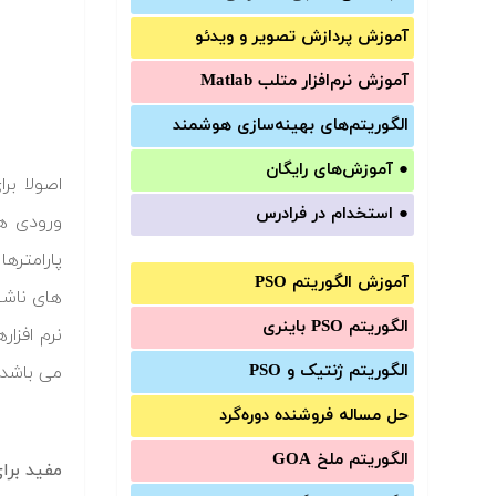
آموزش‌ پردازش تصویر و ویدئو
آموزش‌ نرم‌افزار متلب Matlab
الگوریتم‌های بهینه‌سازی هوشمند
●
آموزش‌های رایگان
اصولا بر
●
استخدام در فرادرس
ورودی ها
پارامتره
آموزش الگوریتم PSO
های ناشی
الگوریتم PSO باینری
نرم افزا
الگوریتم ژنتیک و PSO
می باشد.
حل مساله فروشنده دوره‌گرد
الگوریتم ملخ GOA
مفید برا