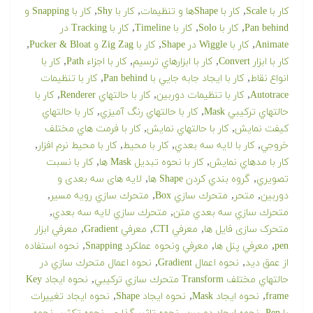
,
,
,
کار با Scale
کار با Shapeها و تنظیمات
کار با Shy
کار با Snapping و
,
,
,
Pan behind
کار با Solo
کار با Timeline
کار با Tracking در
,
,
,
Animate
کار با Wiggle در Shape
کار با Zig Zag و Pucker & Bloat
,
,
,
کار با ابزار Convert
کار با ابزارهاي ترسيم
کار با اجزاء Path
کار با
,
,
انواع نقاط
کار با ايجاد جابه جايي با Pan behind
کار با تنظيمات
,
,
,
Autotrace
کار با تنظيمات دوربين
کار با حالتهاي Renderer
کار با
,
,
حالتهاي تركيبي Mask
کار با حالتهاي رنگ آميزي
کار با حالتهاي
,
,
كيفت نمايش
کار با حالتهاي نمايش
کار با فرمت هاي مختلف
,
,
,
,
خروجي
کار با لايه سه بعدي
کار با محيط
کار با محیط نرم افزار
,
,
کار با مدهاي نمايش
کار با نحوه تبديل Mask ها
کار با نسبت
,
,
تصويري
گروه بندي كردن Shape ها
لایه های سه بعدی و
,
,
,
,
دوربین
متحر
متحرك سازي Box
متحرك سازي رويه مسير
,
,
متحرك سازي سه بعدي متن
متحرك سازي لايه سه بعدي
,
,
,
متحرک سازی فایل ها
معرفي CTI
معرفي Gradient
معرفي ابزار
,
,
,
pen
معرفي پنل ها
معرفي ونحوه عملكرد Snapping
نحوه استفاده
,
,
از عمق ديد
نحوه اعمال Gradient
نحوه اعمال متحرك سازي در
,
حالتهاي مختلف Transform متحرك سازي تركيبي
نحوه ايجاد Key
,
,
,
frame
نحوه ايجاد Mask
نحوه ايجاد Shape
نحوه ايجاد تغييرات