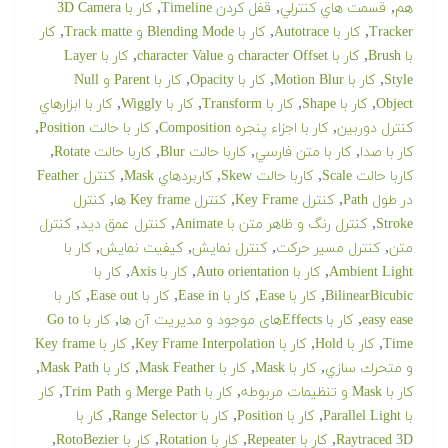
,
,
,
هم
قسمت هاي كنترلي
قفل كردن Timeline
كار با 3D Camera
,
,
,
Tracker
كار با Autotrace
كار با Blending Mode و Track matte
كار
,
,
با Brush
كار با character Offset و character Value
كار با Layer
,
,
,
Style
كار با Motion Blur
كار با Opacity
كار با Parent و Null
,
,
,
,
Object
كار با Shape
كار با Transform
كار با Wiggly
كار با ابزارهاي
,
,
,
كنترل دوربین
كار با اجزاء پنجره Composition
كار با حالت Position
,
,
,
,
كار با صدا
كار با متن فارسي
كاربا حالت Blur
كاربا حالت Rotate
,
,
,
كاربا حالت Scale
كاربا حالت Skew
كاربردهاي Mask
كنترل Feather
,
,
,
در طول Path
كنترل Key Frame
كنترل Key frame ها
كنترل
,
,
,
Stroke
كنترل رنگ و ظاهر متن با Animate
كنترل عمق ديد
كنترل
,
,
,
,
متن
كنترل مسير حركت
كنترل نمايش
كيفيت نمايش
کار با
,
,
,
Ambient Light
کار با Auto orientation
کار با Axis
کار با
,
,
,
,
BilinearBicubic
کار با Ease
کار با Ease in
کار با Ease out
کار با
,
,
easy ease
کار با Effectsهای موجود و مدیریت آن ها
کار با Go to
,
,
,
Time
کار با Hold
کار با Key Frame Interpolation
کار با Key frame
,
,
,
,
و متحرك سازي
کار با Mask
کار با Mask Feather
کار با Mask Path
,
,
کار با Mask و تنظیمات مربوطه
کار با Merge Path و Trim Path
کار
,
,
,
با Parallel Light
کار با Position
کار با Range Selector
کار با
,
,
,
,
Raytraced 3D
کار با Repeater
کار با Rotation
کار با RotoBezier