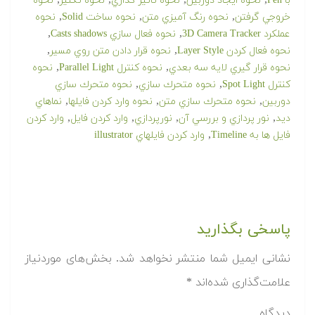
,
,
,
,
با Pen
نحوه ايجاد دوربين
نحوه تاثير گذاري
نحوه تكثير
نحوه
,
,
,
خروجي گرفتن
نحوه رنگ آميزي متن
نحوه ساخت Solid
نحوه
,
,
عملكرد 3D Camera Tracker
نحوه فعال سازي Casts shadows
,
,
نحوه فعال كردن Layer Style
نحوه قرار دادن متن روي مسير
,
,
نحوه قرار گيري لايه سه بعدي
نحوه كنترل Parallel Light
نحوه
,
,
كنترل Spot Light
نحوه متحرك سازي
نحوه متحرك سازي
,
,
,
دوربين
نحوه متحرك سازي متن
نحوه وارد كردن فايلها
نماهاي
,
,
,
,
ديد
نور پردازي و بررسي آن
نورپردازي
وارد كردن فايل
وارد كردن
,
فايل ها به Timeline
وارد كردن فايلهاي illustrator
پاسخی بگذارید
نشانی ایمیل شما منتشر نخواهد شد.
بخش‌های موردنیاز
علامت‌گذاری شده‌اند
*
دیدگاه