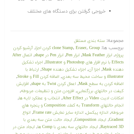
خروجی گرفتن برای دستگاه های مختلف
مجموعه:
سته بندی مستقل
برچسب ها:
,
,
,
Group کردن اجزا
Eraser
clone Stamp
آرشيو كردن
,
,
,
,
پروژه
ابزار Mask Feather
ابزار Pen
ابزار Pen در shape
اتصال After
,
Effects با نرم افزار های Photoshop و Illustrator
اجراء تشكيل
,
,
,
دهنده Mask
اجزا آن
اجزاء تشكيل دهنده Shape
ارتباط با
,
,
illustrator و ساخت محيط سه بعدي
اضافه كردن Fill و Stroke
,
,
اضافه كردن به سطح Mask
اعمال كردن Twist به shape
افزايش
,
,
كيفت در حالتهاي برزگنمايي
افزودن متن و تنظیمات مربوطه
,
,
امكانات اديت Video در After Effect
انتخاب و عملكرد لايه ها
انجام حالتهاي Transform به كمك Composition و پنجره هاي
,
,
,
مربوطه
اندازه پيكسل
اندازه سايز نمايش Frame rate
انواع
,
,
Gradient
ايجاد Composition
ايجاد حالت متن سه بعدي با
,
,
Raytraced 3D
ايجاد حالتهاي سه بعدي با Comp ها
ايجاد متن در