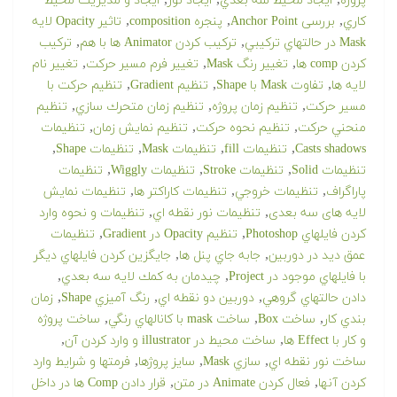
,
,
,
پروژه
ايجاد محيط سه بعدي
ايجاد نور
ايجاد و مدیریت محيط
,
,
,
كاري
بررسی Anchor Point
پنجره composition
تاثير Opacity لايه
,
,
Mask در حالتهاي تركيبي
تركيب كردن Animator ها با هم
تركيب
,
,
,
كردن comp ها
تغيير رنگ Mask
تغيير فرم مسير حركت
تغيير نام
,
,
,
لايه ها
تفاوت Mask با Shape
تنظيم Gradient
تنظيم حركت با
,
,
,
مسير حركت
تنظيم زمان پروژه
تنظيم زمان متحرك سازي
تنظيم
,
,
,
منحني حركت
تنظيم نحوه حركت
تنظيم نمايش زمان
تنظيمات
,
,
,
,
Casts shadows
تنظيمات fill
تنظيمات Mask
تنظيمات Shape
,
,
,
تنظيمات Solid
تنظيمات Stroke
تنظيمات Wiggly
تنظيمات
,
,
,
پاراگراف
تنظيمات خروجي
تنظيمات كاراكتر ها
تنظيمات نمايش
,
,
لایه های سه بعدی
تنظيمات نور نقطه اي
تنظيمات و نحوه وارد
,
,
كردن فايلهاي Photoshop
تنظیم Opacity در Gradient
تنظیمات
,
,
عمق ديد در دوربين
جابه جاي پنل ها
جايگزين كردن فايلهاي ديگر
,
,
با فايلهاي موجود در Project
چيدمان به كمك لايه سه بعدي
,
,
,
دادن حالتهاي گروهي
دوربين دو نقطه اي
رنگ آميزي Shape
زمان
,
,
,
بندي كار
ساخت Box
ساخت mask با كانالهاي رنگي
ساخت پروژه
,
,
و كار با Effect ها
ساخت محيط در illustrator و وارد كردن آن
,
,
,
ساخت نور نقطه اي
سازي Mask
سايز پروژها
فرمتها و شرايط وارد
,
,
كردن آنها
فعال کردن Animate در متن
قرار دادن Comp ها در داخل