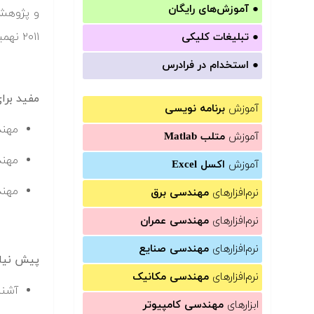
●
آموزش‌های رایگان
و پژوهش 
۲۰۱۱ نهمین نسخه از این تولباکس نیز ارائه گردیده است که حاصل یک تکامل ۱۵ ساله می باشد.
●
تبلیغات کلیکی
●
استخدام در فرادرس
مفید برا
آموزش
برنامه نویسی
مهند
آموزش
متلب Matlab
مهند
آموزش
اکسل Excel
مهن
نرم‌افزارهای
مهندسی برق
نرم‌افزارهای
مهندسی عمران
نرم‌افزارهای
مهندسی صنایع
پیش نیا
نرم‌افزارهای
مهندسی مکانیک
آشنا
ابزارهای
مهندسی کامپیوتر