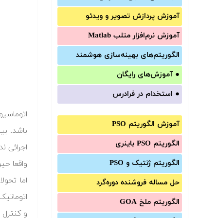
آموزش‌ پردازش تصویر و ویدئو
آموزش‌ نرم‌افزار متلب Matlab
الگوریتم‌های بهینه‌سازی هوشمند
●
آموزش‌های رایگان
●
استخدام در فرادرس
اتوماسیو
آموزش الگوریتم PSO
باشد. بی
الگوریتم PSO باینری
اجرائی ند
الگوریتم ژنتیک و PSO
واقعا حی
اما تحول
حل مساله فروشنده دوره‌گرد
اتوماتیک
الگوریتم ملخ GOA
و کنترل 