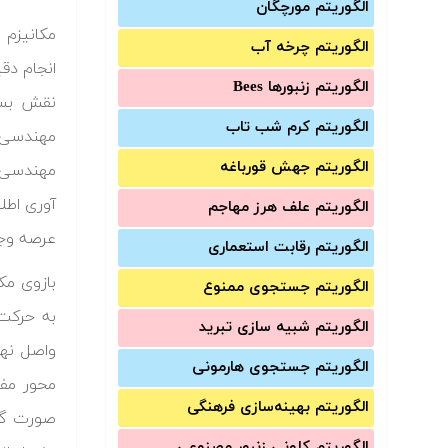
الگوریتم مورچگان
مکانیزم 
الگوریتم چرخه آب
انجام دق
الگوریتم زنبورها Bees
نقش بسی
الگوریتم کرم شب تاب
مهندسی ا
الگوریتم جهش قورباغه
مهندسی س
آوری اطل
الگوریتم علف هرز مهاجم
عرصه وجو
الگوریتم رقابت استعماری
بازوی مک
الگوریتم جستجوی ممنوع
به حرکت 
الگوریتم شبیه سازی تبرید
واصل نها
الگوریتم جستجوی هارمونی
الگوریتم بهینه‌سازی فرهنگی
صورت گس
الگوریتم کلونی زنبور مصنوعی