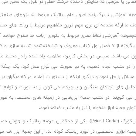
قالی یا لغزشی که نمایش دهنده حرکت خطی در طول یک محور می ب
عه آموزشی دربرگیرنده اصول علم رباتیک مربوط به بازوهای صنع
ف ما ارائه مقدمه ای برای مهم ترین مفاهیم مرتبط با ربات های 
مجموعه آموزشی نقاط نظری مربوط به تئوری ربات ها مطرح خواهد گر
آموزشی برگرفته از ۷ فصل اول کتاب معروف و شناخته‌شده شبیه س
 می باشد. سپس در بخش کاربرد، مفاهیم یاد شده را در محیط متل
را در متلب انجام دهیم، به دو صورت می‌ توان عمل کرد، یک اینکه ب
ائل را حل نمود و دیگری اینکه از دستورات آماده ای که دیگران در ای
حلیل های نچندان سنگین و پیچیده، می توان از دستورات و توابع آما
ار می گویند. در متلب جعبه ابزارهایی در زمینه های مختلف، به ط
توان جعبه ابراز دلخواه را نیز به متلب اضافه نمود.
آقای پیتر کورک (Peter I.Corke) یکی از محققین عرصه‌ رب
به ابزاری تخصصی در مورد رباتیک کرده اند. از این جعبه ابزار هم 