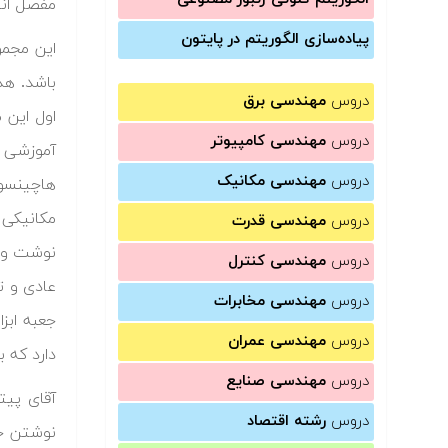
مفصل انت
پیاده‌سازی الگوریتم در پایتون
این مجمو
باشد. هد
دروس
مهندسی برق
اول این 
دروس
مهندسی کامپیوتر
دروس
مهندسی مکانیک
هاچینسون
مکانیکی 
دروس
مهندسی قدرت
نوشت و مس
دروس
مهندسی کنترل
عادی و ت
دروس
مهندسی مخابرات
جعبه ابز
دروس
مهندسی عمران
دارد که ب
دروس
مهندسی صنایع
دروس
رشته اقتصاد
نوشتن جع