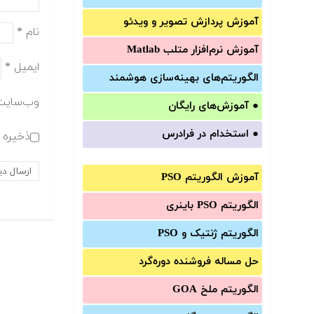
آموزش‌ پردازش تصویر و ویدئو
نام
*
آموزش‌ نرم‌افزار متلب Matlab
ایمیل
*
الگوریتم‌های بهینه‌سازی هوشمند
وب‌سایت
●
آموزش‌های رایگان
●
استخدام در فرادرس
ذخیره ن
آموزش الگوریتم PSO
الگوریتم PSO باینری
الگوریتم ژنتیک و PSO
حل مساله فروشنده دوره‌گرد
الگوریتم ملخ GOA