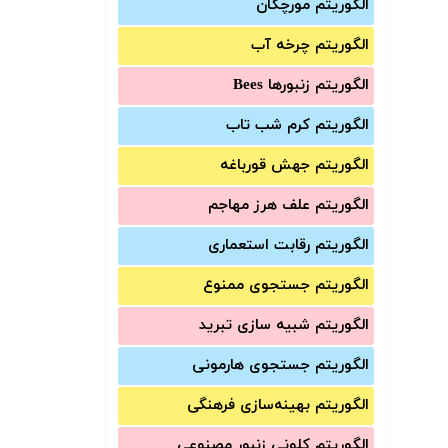
الگوریتم مورچگان
الگوریتم چرخه آب
الگوریتم زنبورها Bees
الگوریتم کرم شب تاب
الگوریتم جهش قورباغه
الگوریتم علف هرز مهاجم
الگوریتم رقابت استعماری
الگوریتم جستجوی ممنوع
الگوریتم شبیه سازی تبرید
الگوریتم جستجوی هارمونی
الگوریتم بهینه‌سازی فرهنگی
الگوریتم کلونی زنبور مصنوعی