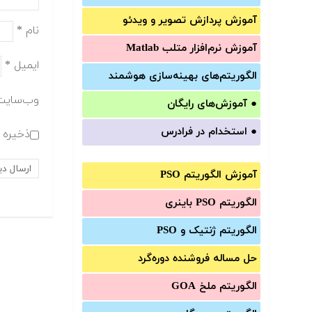
آموزش‌ پردازش تصویر و ویدئو
نام
*
آموزش‌ نرم‌افزار متلب Matlab
ایمیل
*
الگوریتم‌های بهینه‌سازی هوشمند
وب‌سایت
●
آموزش‌های رایگان
●
استخدام در فرادرس
ذخیره ن
آموزش الگوریتم PSO
الگوریتم PSO باینری
الگوریتم ژنتیک و PSO
حل مساله فروشنده دوره‌گرد
الگوریتم ملخ GOA