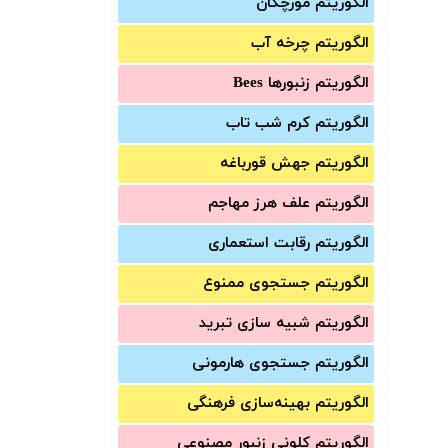
الگوریتم مورچگان
الگوریتم چرخه آب
الگوریتم زنبورها Bees
الگوریتم کرم شب تاب
الگوریتم جهش قورباغه
الگوریتم علف هرز مهاجم
الگوریتم رقابت استعماری
الگوریتم جستجوی ممنوع
الگوریتم شبیه سازی تبرید
الگوریتم جستجوی هارمونی
الگوریتم بهینه‌سازی فرهنگی
الگوریتم کلونی زنبور مصنوعی