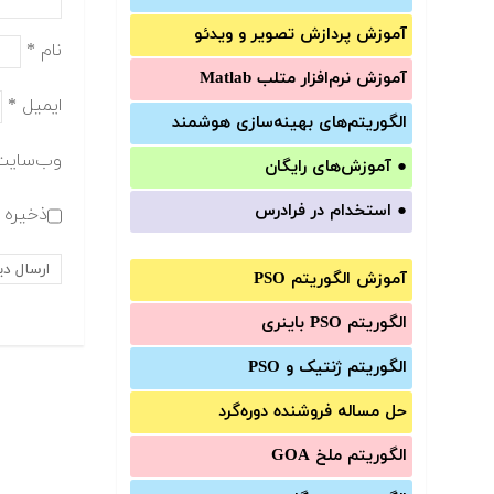
آموزش‌ پردازش تصویر و ویدئو
نام
*
آموزش‌ نرم‌افزار متلب Matlab
ایمیل
*
الگوریتم‌های بهینه‌سازی هوشمند
وب‌سایت
●
آموزش‌های رایگان
●
استخدام در فرادرس
ذخیره ن
آموزش الگوریتم PSO
الگوریتم PSO باینری
الگوریتم ژنتیک و PSO
حل مساله فروشنده دوره‌گرد
الگوریتم ملخ GOA