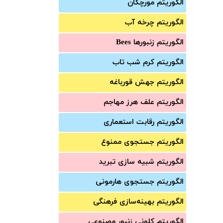
الگوریتم مورچگان
الگوریتم چرخه آب
الگوریتم زنبورها Bees
الگوریتم کرم شب تاب
الگوریتم جهش قورباغه
الگوریتم علف هرز مهاجم
الگوریتم رقابت استعماری
الگوریتم جستجوی ممنوع
الگوریتم شبیه سازی تبرید
الگوریتم جستجوی هارمونی
الگوریتم بهینه‌سازی فرهنگی
الگوریتم کلونی زنبور مصنوعی