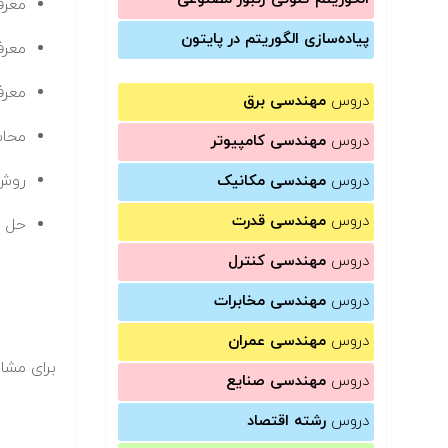
معرفی شع
پیاده‌سازی الگوریتم در پایتون
معرف
معرف
دروس
مهندسی برق
محاس
دروس
مهندسی کامپیوتر
روش بندرز ed
دروس
مهندسی مکانیک
دروس
مهندسی قدرت
حل چ
دروس
مهندسی کنترل
دروس
مهندسی مخابرات
دروس
مهندسی عمران
برای مشاه
دروس
مهندسی صنایع
دروس
رشته اقتصاد