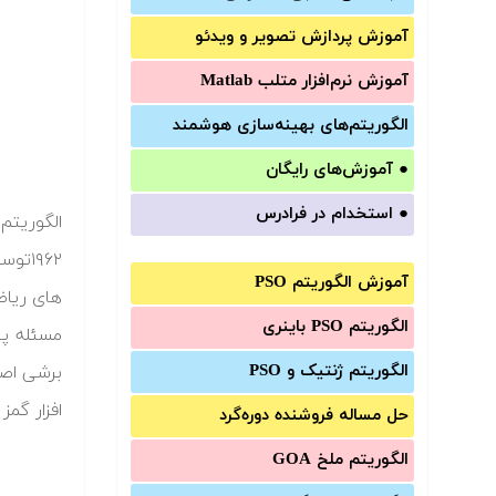
آموزش‌ پردازش تصویر و ویدئو
آموزش‌ نرم‌افزار متلب Matlab
الگوریتم‌های بهینه‌سازی هوشمند
●
آموزش‌های رایگان
●
استخدام در فرادرس
۱۹۶۲
آموزش الگوریتم PSO
های ریاض
الگوریتم PSO باینری
مسئله پی
الگوریتم ژنتیک و PSO
برشی اصل
افزار گمز
حل مساله فروشنده دوره‌گرد
الگوریتم ملخ GOA