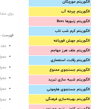
الگوریتم مورچگان
الگوریتم چرخه آب
برای مشاه
الگوریتم زنبورها Bees
الگوریتم کرم شب تاب
فهرست سر
الگوریتم جهش قورباغه
مقدم
الگوریتم علف هرز مهاجم
معرف
الگوریتم رقابت استعماری
معر
الگوریتم جستجوی ممنوع
معرف
الگوریتم شبیه سازی تبرید
معرفی Master Problems-MP و نقش آن در
الگوریتم جستجوی هارمونی
الگوریتم بهینه‌سازی فرهنگی
معرفی Dual Sub Problems-DSP و نقش آن د
الگوریتم کلونی زنبور مصنوعی