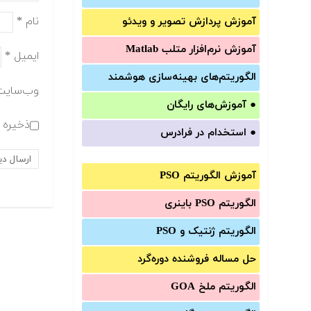
نام
*
آموزش‌ پردازش تصویر و ویدئو
آموزش‌ نرم‌افزار متلب Matlab
ایمیل
*
الگوریتم‌های بهینه‌سازی هوشمند
وب‌سایت
●
آموزش‌های رایگان
ذخیره ن
●
استخدام در فرادرس
آموزش الگوریتم PSO
الگوریتم PSO باینری
الگوریتم ژنتیک و PSO
حل مساله فروشنده دوره‌گرد
الگوریتم ملخ GOA