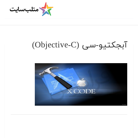
آبجکتیو-سی (Objective-C)