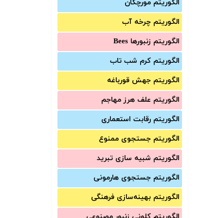
الگوریتم مورچگان
الگوریتم چرخه آب
الگوریتم زنبورها Bees
الگوریتم کرم شب تاب
الگوریتم جهش قورباغه
الگوریتم علف هرز مهاجم
الگوریتم رقابت استعماری
الگوریتم جستجوی ممنوع
الگوریتم شبیه سازی تبرید
الگوریتم جستجوی هارمونی
الگوریتم بهینه‌سازی فرهنگی
الگوریتم کلونی زنبور مصنوعی