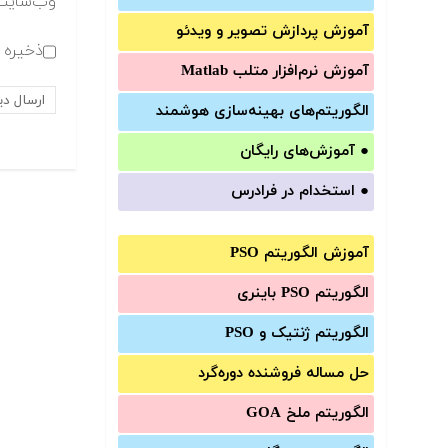
وب‌سایت
آموزش‌ پردازش تصویر و ویدئو
ذخیره ن
آموزش‌ نرم‌افزار متلب Matlab
الگوریتم‌های بهینه‌سازی هوشمند
●
آموزش‌های رایگان
●
استخدام در فرادرس
آموزش الگوریتم PSO
الگوریتم PSO باینری
الگوریتم ژنتیک و PSO
حل مساله فروشنده دوره‌گرد
الگوریتم ملخ GOA