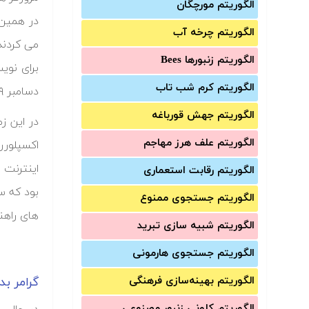
الگوریتم مورچگان
الگوریتم چرخه آب
الگوریتم زنبورها Bees
الگوریتم کرم شب تاب
دسامبر ۱۹۹۹ تولید شدند.
الگوریتم جهش قورباغه
در این ز
الگوریتم علف هرز مهاجم
اکسپلورر
اینترنت 
الگوریتم رقابت استعماری
بود که سر
الگوریتم جستجوی ممنوع
های راهنم
الگوریتم شبیه سازی تبرید
الگوریتم جستجوی هارمونی
الگوریتم بهینه‌سازی فرهنگی
گرامر بد
الگوریتم کلونی زنبور مصنوعی