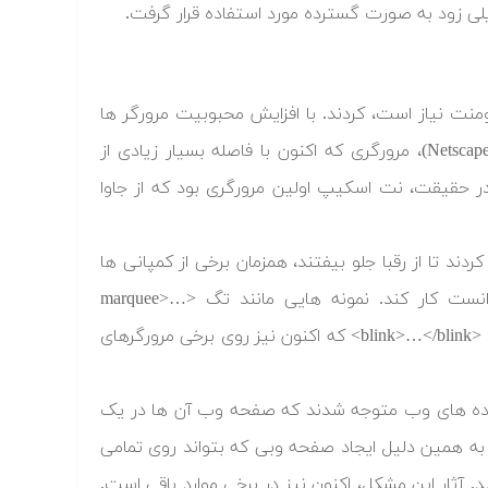
یومنت نیاز است، کردند. با افزایش محبوبیت مرورگر ها
رقابت بین آن ها نیز بالا گرفت. شاید باعث تعجب باشد که نت اسکیپ (Netscape)، مرورگری که اکنون با فاصله بسیار زیادی از
رین مرورگر در بازار بود. در حقیقت، نت اسکیپ اولین مرورگری بود که از جاوا
ند تا از رقبا جلو بیفتند، همزمان برخی از کمپانی ها
شروع به ایجاد اجزای HTML کردند که تنها روی مرورگر خودشان می توانست کار کند. نمونه هایی مانند تگ <marquee>…
</marquee> که در ابتدا فقط روی اینترنت اکسپلورر کار می کرد و یا تگی مانند <blink>…</blink> که اکنون نیز روی برخی مرورگرهای
ددسته شد و به زودی نویسنده های وب متوجه شدند که صفحه وب آن ها در یک
 به همین دلیل ایجاد صفحه وبی که بتواند روی تمامی
آثار این مشکل، اکنون نیز در برخی موارد باقی است.