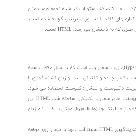
دستورهای کد شده ترکیب می کند، که دستورات کد شده نحوه فرمت متن
کناره های کاغذ با دستورات پرینتر، گرفته شده است.
 که به ذهنشان می رسد، HTML است.
HTML که مخفف عبارت زبان نشانه گذاری فرامتنی (HyperText Markup Language)، زبان رسمی وب است که در سال ۱۹۹۰ توسعه
 عمومی استاندارد) است که پیچیده و تکنیکی است و زبان نشانه گذاری را
یریت داکیومنت و انتشار داکیومنت استفاده می شود.
HTML در ابتدا، برای کسانی که تخصصی در SGML برای انتشار و تبادل داکیومنت های علمی و تکنیکی، ساخته شد. HTML این
تبادل را با ایجاد توانایی لینک کردن داکیومنت ها به شکل الکترونیکی با استفاده از فرا لینک ها (hyperlinks) ممکن ساخت. نام زبان
کسانی که خارج از مجموعه داکیومنت سازی علمی بودند، خیلی زود فهمیدند که یادگیری HTML نسبتا آسان بود و خود را روی برنامه