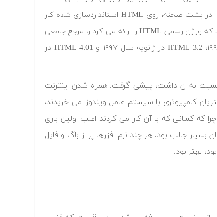
در همین حین، سازمانی به نام کنسرسیوم وب جهانی(W3C) به صورت مداوم در پشت صحنه، روی HTML استانداردسازی شده کار
می کردند. چند توصیه نامه در سال های آخر دهه ۱۹۹۰ توسط W3C منتشر شد که ورژن رسمی HTML را ارائه می کرد و مرجع جامعی
برای نویسنده های وب فراهم آورد. به همین خاطر HTML 2.0 در سپتامبر ۱۹۹۵، HTML 3.2 در ژانویه سال ۱۹۹۷ و HTML 4.01 در
ه نسبت به ان داشت، پیشی گرفت. همراه شدن اینترنت
شتریان کامپیوتری با سیستم عامل ویندوز می خریدند،
را که کسانی که با آن کار می کردند اغلب اولین باری
 بسیار جالب بود. هر چند نرم افزارها پر از باگ و فایل
ود، بهتر بود.