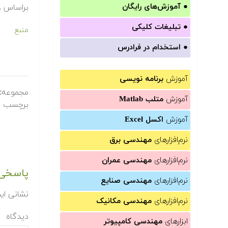
●
آموزش‌های رایگان
براساس XML (زبان نشانه گذاری توسعه پذیر) به جای SGML می باشد.
●
تبلیغات کلیکی
منبع
●
استخدام در فرادرس
آموزش
برنامه نویسی
مجموعه:
آموزش
متلب Matlab
برچسب ه
آموزش
اکسل Excel
نرم‌افزارهای
مهندسی برق
نرم‌افزارهای
مهندسی عمران
پاسخی 
نرم‌افزارهای
مهندسی صنایع
نشانی ای
نرم‌افزارهای
مهندسی مکانیک
دیدگاه
ابزارهای
مهندسی کامپیوتر