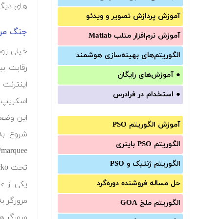
های دیگر اجرا می کرد. 
آموزش‌ پردازش تصویر و ویدئو
جنگ مرو
آموزش‌ نرم‌افزار متلب Matlab
خیلی زود
الگوریتم‌های بهینه‌سازی هوشمند
●
آموزش‌های رایگان
●
استخدام در فرادرس
اسکریپ، تصاو
این وضعی
آموزش الگوریتم PSO
الگوریتم PSO باینری
الگوریتم ژنتیک و PSO
تحت Gecko مانند فایرفاکس کار می کند.
حل مساله فروشنده دوره‌گرد
مرورگر ب
الگوریتم ملخ GOA
مرورگر ه