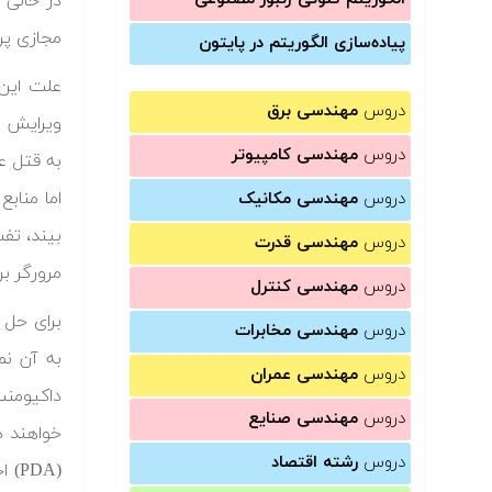
در حالی 
مجازی پر از صفحا
پیاده‌سازی الگوریتم در پایتون
علت این 
دروس
مهندسی برق
دروس
مهندسی کامپیوتر
به قتل ع
دروس
مهندسی مکانیک
بیند، تفس
دروس
مهندسی قدرت
مرورگر بر
دروس
مهندسی کنترل
دروس
مهندسی مخابرات
به آن نم
دروس
مهندسی عمران
دروس
مهندسی صنایع
خواهند د
دروس
رشته اقتصاد