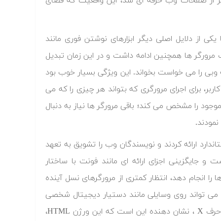
 پر از صفحات وب حرفه ای شد، این واقعیت که فضای
کی از دلایل اصلی دیگر ابزارهای نوشتن فوری مانند
کرد. جنگ مرورگر ها همچنین ادامه داشت و در این زمان تبدیل
 وبی را می خواست بخواند. این ویژگی بسیار خوب بود
تری مورد نیاز مانند کد منبع برنامه، RAM و کامپیوتر کاربر، برای اجرای مرورگری که بتواند هر چیزی را که می
موجود را مشخص می کند؛ باقی مرورگر ها نیاز به دنبال
نمودند.
ن سفت و سخت تری از HTML ، برای ایجاد استاندارد ارائه کردند و نویسندگان وب را تشویق به تعهد
ت و جایگزینی اجزای ارائه ای مانند فونت با ساختار
 وب، این تبدیل ها را انجام دهد، انتظار کمتری از مرورگرهای نسل آینده
و می تواند روی وسایلی مانند دستیار دیجیتال شخصی
(PDA) اجرا شوند. همین باعث تولد نسل جدید HTML با نام XHTML شد، حرف X ، نشان دهنده این است که این ورژن HTML،