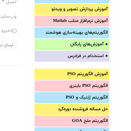
ایمیل
*
آموزش‌ پردازش تصویر و ویدئو
وب‌سایت
آموزش‌ نرم‌افزار متلب Matlab
ذخیره ن
الگوریتم‌های بهینه‌سازی هوشمند
●
آموزش‌های رایگان
●
استخدام در فرادرس
آموزش الگوریتم PSO
الگوریتم PSO باینری
الگوریتم ژنتیک و PSO
حل مساله فروشنده دوره‌گرد
الگوریتم ملخ GOA