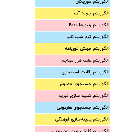
الگوریتم مورچگان
الگوریتم چرخه آب
الگوریتم زنبورها Bees
الگوریتم کرم شب تاب
الگوریتم جهش قورباغه
الگوریتم علف هرز مهاجم
الگوریتم رقابت استعماری
الگوریتم جستجوی ممنوع
الگوریتم شبیه سازی تبرید
الگوریتم جستجوی هارمونی
الگوریتم بهینه‌سازی فرهنگی
الگوریتم کلونی زنبور مصنوعی