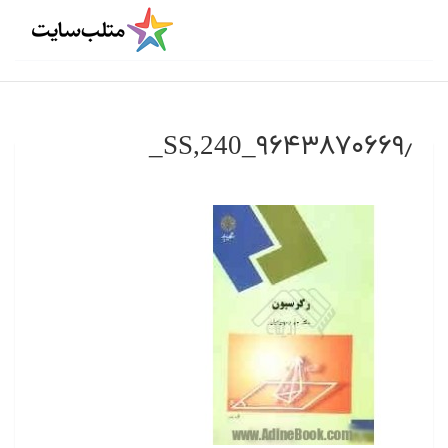
۹۶۴۳۸۷۰۶۶۹٫_SS,240_