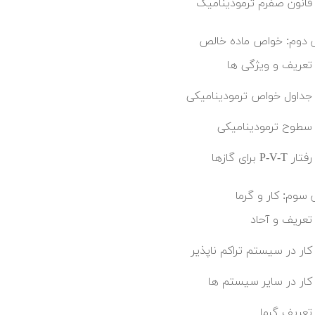
قانون صفرم ترمودینامیک
دوم: خواص ماده خالص
تعریف و ویژگی ها
جداول خواص ترمودینامیکی
سطوح ترمودینامیکی
رفتار P-V-T برای گازها
سوم: کار و گرما
تعریف و آحاد
کار در سیستم تراکم ناپذیر
کار در سایر سیستم ها
تعریف گرما