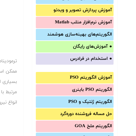
آموزش‌ پردازش تصویر و ویدئو
آموزش‌ نرم‌افزار متلب Matlab
الگوریتم‌های بهینه‌سازی هوشمند
●
آموزش‌های رایگان
●
استخدام در فرادرس
ترمودینا
ممکن است
آموزش الگوریتم PSO
بسیاری ا
الگوریتم PSO باینری
مرتبط با
الگوریتم ژنتیک و PSO
انواع نی
حل مساله فروشنده دوره‌گرد
الگوریتم ملخ GOA