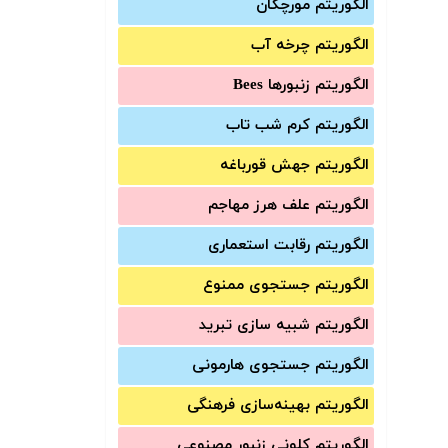
الگوریتم مورچگان
الگوریتم چرخه آب
الگوریتم زنبورها Bees
الگوریتم کرم شب تاب
الگوریتم جهش قورباغه
الگوریتم علف هرز مهاجم
الگوریتم رقابت استعماری
الگوریتم جستجوی ممنوع
الگوریتم شبیه سازی تبرید
الگوریتم جستجوی هارمونی
الگوریتم بهینه‌سازی فرهنگی
الگوریتم کلونی زنبور مصنوعی