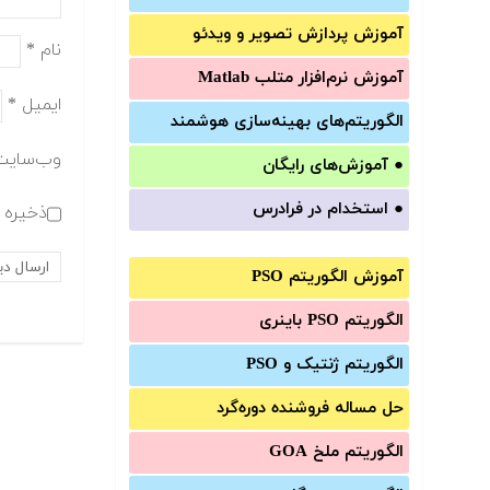
آموزش‌ پردازش تصویر و ویدئو
نام
*
آموزش‌ نرم‌افزار متلب Matlab
ایمیل
*
الگوریتم‌های بهینه‌سازی هوشمند
وب‌سایت
●
آموزش‌های رایگان
●
استخدام در فرادرس
ذخیره ن
آموزش الگوریتم PSO
الگوریتم PSO باینری
الگوریتم ژنتیک و PSO
حل مساله فروشنده دوره‌گرد
الگوریتم ملخ GOA