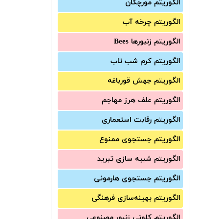
الگوریتم مورچگان
الگوریتم چرخه آب
الگوریتم زنبورها Bees
الگوریتم کرم شب تاب
الگوریتم جهش قورباغه
الگوریتم علف هرز مهاجم
الگوریتم رقابت استعماری
الگوریتم جستجوی ممنوع
الگوریتم شبیه سازی تبرید
الگوریتم جستجوی هارمونی
الگوریتم بهینه‌سازی فرهنگی
الگوریتم کلونی زنبور مصنوعی