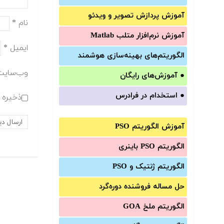
آموزش‌ پردازش تصویر و ویدئو
نام
*
آموزش‌ نرم‌افزار متلب Matlab
ایمیل
*
الگوریتم‌های بهینه‌سازی هوشمند
وب‌سایت
●
آموزش‌های رایگان
●
استخدام در فرادرس
ذخیره ن
آموزش الگوریتم PSO
الگوریتم PSO باینری
الگوریتم ژنتیک و PSO
حل مساله فروشنده دوره‌گرد
الگوریتم ملخ GOA