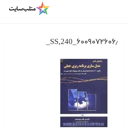
۶۰۰۹۰۷۲۶۰۶٫_SS,240_