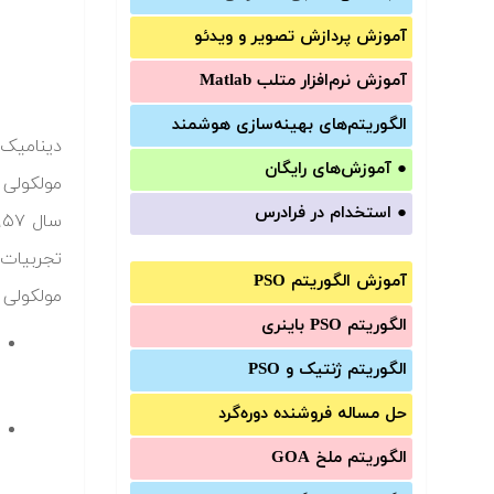
آموزش‌ پردازش تصویر و ویدئو
آموزش‌ نرم‌افزار متلب Matlab
الگوریتم‌های بهینه‌سازی هوشمند
دینامیک 
●
آموزش‌های رایگان
مولکولی 
●
استخدام در فرادرس
تجربیات 
آموزش الگوریتم PSO
مولکولی شامل ۳ مر
الگوریتم PSO باینری
الگوریتم ژنتیک و PSO
حل مساله فروشنده دوره‌گرد
الگوریتم ملخ GOA