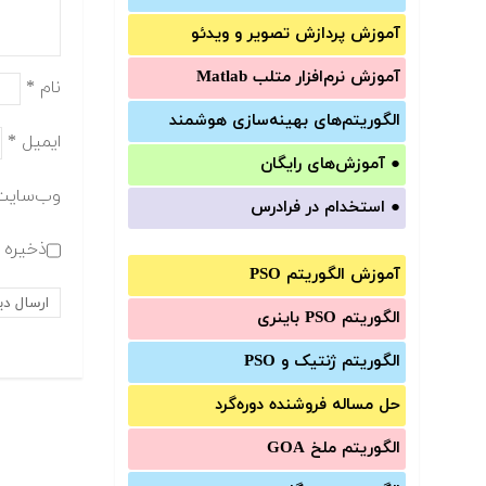
آموزش‌ پردازش تصویر و ویدئو
آموزش‌ نرم‌افزار متلب Matlab
نام
*
الگوریتم‌های بهینه‌سازی هوشمند
ایمیل
*
●
آموزش‌های رایگان
وب‌سایت
●
استخدام در فرادرس
ذخیره ن
آموزش الگوریتم PSO
الگوریتم PSO باینری
الگوریتم ژنتیک و PSO
حل مساله فروشنده دوره‌گرد
الگوریتم ملخ GOA