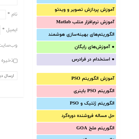
آموزش‌ پردازش تصویر و ویدئو
نام
*
آموزش‌ نرم‌افزار متلب Matlab
ایمیل
*
الگوریتم‌های بهینه‌سازی هوشمند
وب‌سایت
●
آموزش‌های رایگان
●
استخدام در فرادرس
ذخیره ن
آموزش الگوریتم PSO
الگوریتم PSO باینری
الگوریتم ژنتیک و PSO
حل مساله فروشنده دوره‌گرد
الگوریتم ملخ GOA