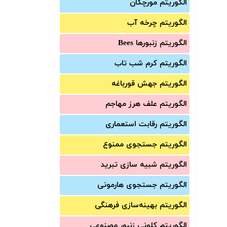
الگوریتم مورچگان
الگوریتم چرخه آب
الگوریتم زنبورها Bees
الگوریتم کرم شب تاب
الگوریتم جهش قورباغه
الگوریتم علف هرز مهاجم
الگوریتم رقابت استعماری
الگوریتم جستجوی ممنوع
الگوریتم شبیه سازی تبرید
الگوریتم جستجوی هارمونی
الگوریتم بهینه‌سازی فرهنگی
الگوریتم کلونی زنبور مصنوعی